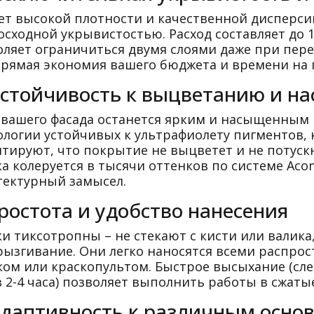
чет высокой плотности и качественной дисперси
сходной укрывистостью. Расход составляет до 16
оляет ограничиться двумя слоями даже при пер
прямая экономия вашего бюджета и времени на 
Устойчивость к выцветанию и н
 вашего фасада останется ярким и насыщенным 
ологии устойчивых к ультрафиолету пигментов, 
нтируют, что покрытие не выцветет и не потуск
ка колеруется в тысячи оттенков по системе Aco
тектурный замысел.
ростота и удобство нанесения
ки тиксотропны – не стекают с кисти или валик
рызгивание. Они легко наносятся всеми распро
ком или краскопультом. Быстрое высыхание (сл
 2-4 часа) позволяет выполнить работы в сжаты
Адаптивность к различным осно