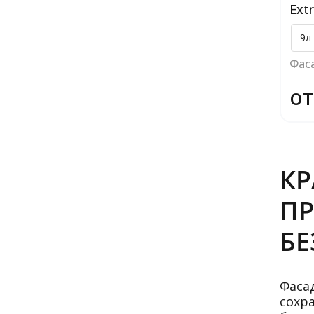
Extr
9л
Фас
от
КР
ПР
БЕ
Фаса
сохр