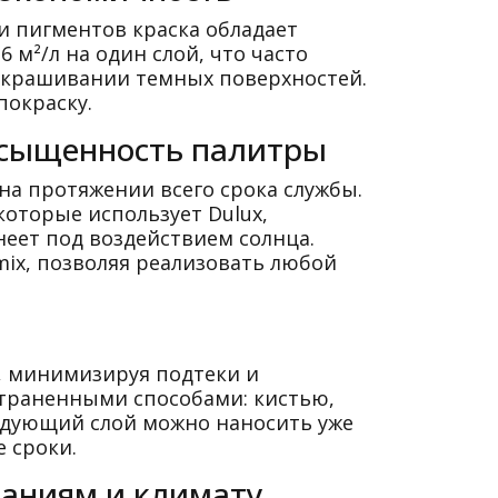
и пигментов краска обладает
 м²/л на один слой, что часто
екрашивании темных поверхностей.
покраску.
асыщенность палитры
на протяжении всего срока службы.
которые использует Dulux,
неет под воздействием солнца.
mix, позволяя реализовать любой
а, минимизируя подтеки и
страненными способами: кистью,
едующий слой можно наносить уже
е сроки.
ваниям и климату