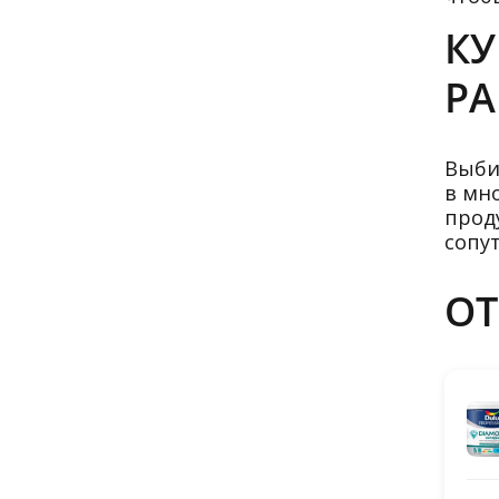
КУ
РА
Выби
в мн
прод
сопу
О