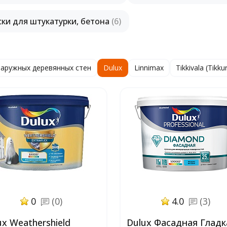
ски для штукатурки, бетона
(6)
наружных деревянных стен
Dulux
Linnimax
Tikkivala (Tikkur
0
(0)
4.0
(3)
ux Weathershield
Dulux Фасадная Гладк