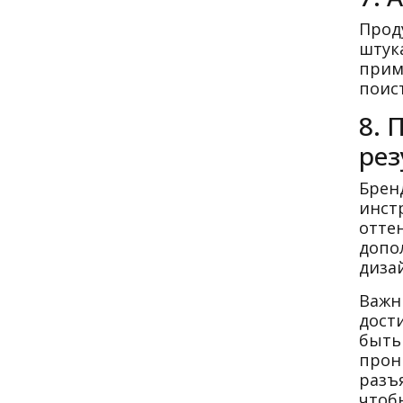
Прод
штук
прим
поис
8. 
рез
Брен
инст
отте
допо
диза
Важн
дост
быть
прон
разъ
чтоб