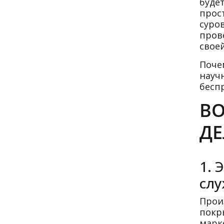
буде
прос
суро
пров
свое
Поче
научн
бесп
ВО
ДЕ
1. 
сл
Прои
покры
марк