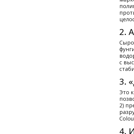
поли
проти
цело
2. 
Сыро
фунг
водо
с вы
стаб
3. 
Это 
позв
2) п
разр
Colo
4. 