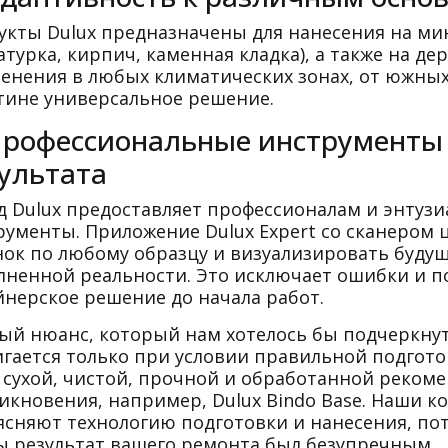
укты Dulux предназначены для нанесения на ми
атурка, кирпич, каменная кладка), а также на д
енения в любых климатических зонах, от южных 
тине универсальное решение.
Профессиональные инструменты
ультата
д Dulux предоставляет профессионалам и энту
рументы. Приложение Dulux Expert со сканером 
нок по любому образцу и визуализировать буду
лненной реальности. Это исключает ошибки и п
йнерское решение до начала работ.
ый нюанс, который нам хотелось бы подчеркнут
игается только при условии правильной подгото
 сухой, чистой, прочной и обработанной реком
икновения, например, Dulux Bindo Base. Наши к
ясняют технологию подготовки и нанесения, пот
ы результат вашего ремонта был безупречным.