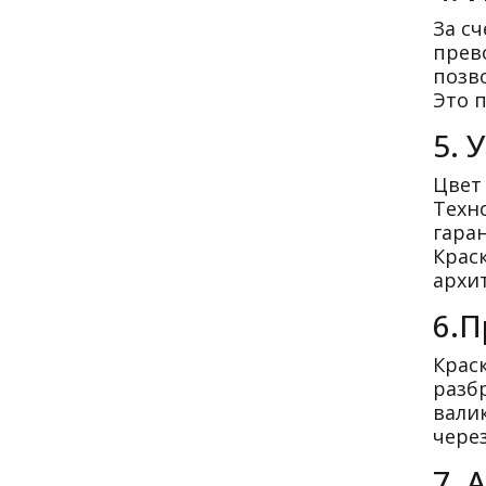
За с
прево
позв
Это 
5. 
Цвет
Техн
гара
Крас
архи
6.П
Крас
разб
вали
через
7. 