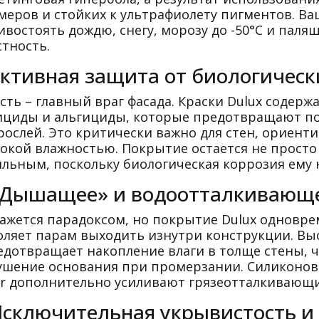
меров и стойких к ультрафиолету пигментов. Ва
востоять дождю, снегу, морозу до -50°C и палящ
стность.
Активная защита от биологическ
сть – главный враг фасада. Краски Dulux содерж
ициды и альгициды, которые предотвращают поя
рослей. Это критически важно для стен, ориенти
сокой влажностью. Покрытие остается не просто
ильным, поскольку биологическая коррозия ему 
«Дышащее» и водоотталкивающ
кажется парадоксом, но покрытие Dulux одновре
оляет парам выходить изнутри конструкции. Выс
редотвращает накопление влаги в толще стены, 
ушение основания при промерзании. Силиконовые
ur дополнительно усиливают грязеотталкивающи
Исключительная укрывистость и