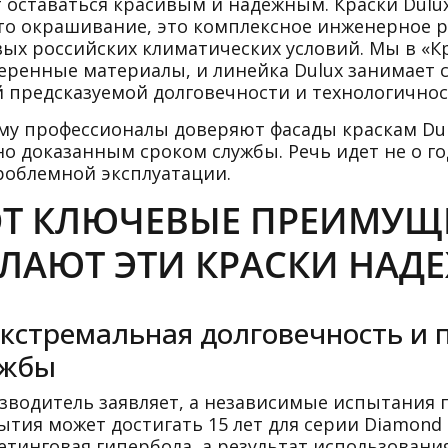
т оставаться красивым и надежным. Краски Dulux
то окрашивание, это комплексное инженерное р
вых российских климатических условий. Мы в «
еренные материалы, и линейка Dulux занимает с
й предсказуемой долговечности и технологичнос
му профессионалы доверяют фасады краскам Dulu
о доказанным сроком службы. Речь идет не о год
роблемной эксплуатации.
Т КЛЮЧЕВЫЕ ПРЕИМУЩЕ
ЛАЮТ ЭТИ КРАСКИ НАД
Экстремальная долговечность и
ужбы
зводитель заявляет, а независимые испытания 
тия может достигать 15 лет для серии Diamond и д
етинговая гипербола, а результат использован