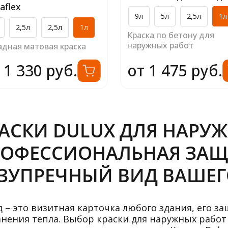
aflex
9л
5л
2,5л
1л
2,5л
2,5л
1л
Краска по бетону для
наружных работ
адная матовая краска
 1 330 руб.
от 1 475 руб.
АСКИ DULUX ДЛЯ НАРУЖ
ОФЕССИОНАЛЬНАЯ ЗАЩ
ЗУПРЕЧНЫЙ ВИД ВАШЕГ
д – это визитная карточка любого здания, его з
анения тепла. Выбор краски для наружных работ 