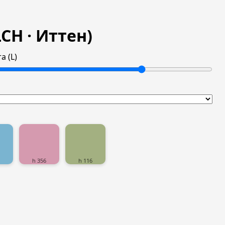
CH · Иттен)
а (L)
h 356
h 116