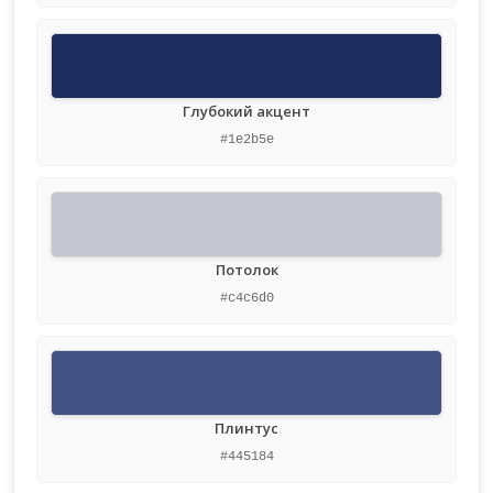
Глубокий акцент
#1e2b5e
Потолок
#c4c6d0
Плинтус
#445184