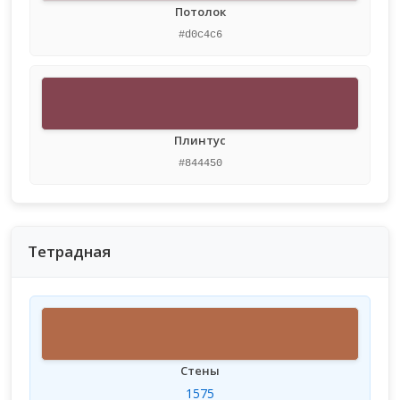
Потолок
#d0c4c6
Плинтус
#844450
Тетрадная
Стены
1575