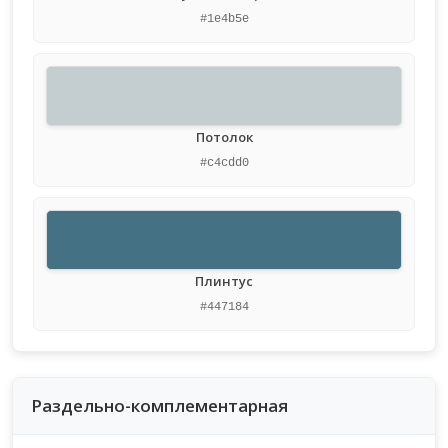
#1e4b5e
Потолок
#c4cdd0
Плинтус
#447184
Раздельно-комплементарная