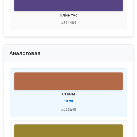
Плинтус
#574484
Аналоговая
Стены
1575
#b26a49