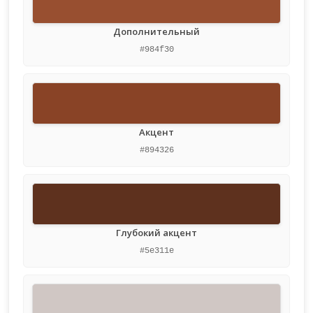
Дополнительный
#984f30
Акцент
#894326
Глубокий акцент
#5e311e