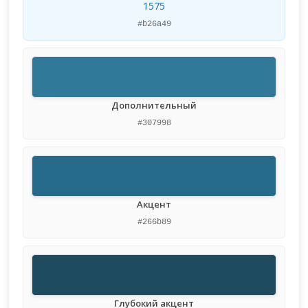
1575
#b26a49
Дополнительный
#307998
Акцент
#266b89
Глубокий акцент