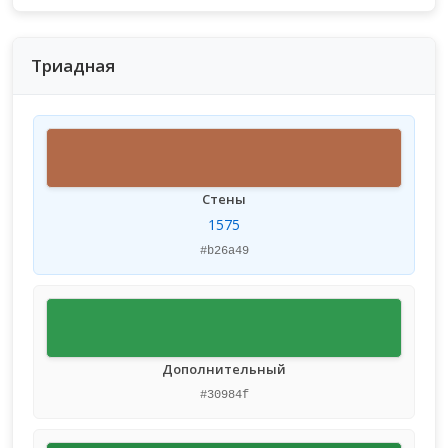
Триадная
Стены
1575
#b26a49
Дополнительный
#30984f