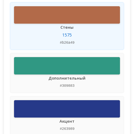
Стены
1575
#b26a49
Дополнительный
#309883
Акцент
#263989