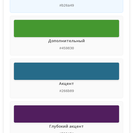
#b26a49
Дополнительный
#459830
Акцент
#266b89
Глубокий акцент