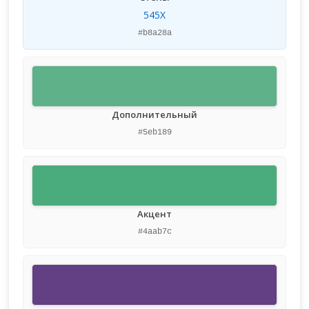
545X
#b8a28a
Дополнительный
#5eb189
Акцент
#4aab7c