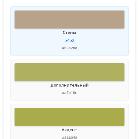
Стены
545X
#b8a28a
Дополнительный
#afb15e
Акцент
#aaab4a