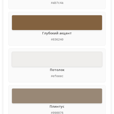
#ab7c4a
Глубокий акцент
#836240
Потолок
#efeeec
Плинтус
#998876