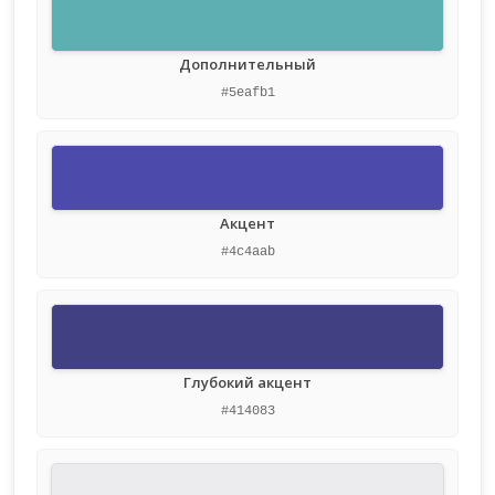
Дополнительный
#5eafb1
Акцент
#4c4aab
Глубокий акцент
#414083