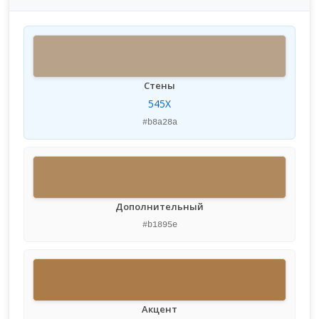
Стены
545X
#b8a28a
Дополнительный
#b1895e
Акцент