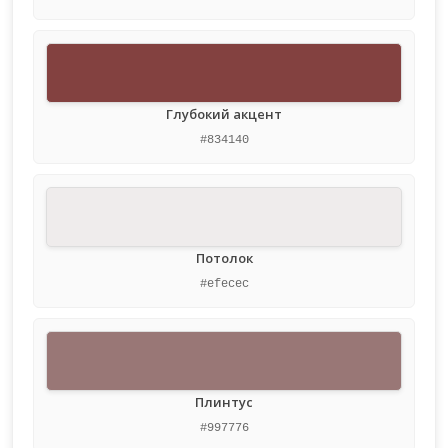
Глубокий акцент
#834140
Потолок
#efecec
Плинтус
#997776