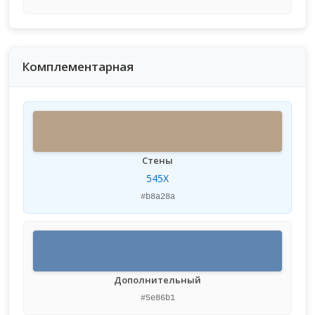
Комплементарная
Стены
545X
#b8a28a
Дополнительный
#5e86b1