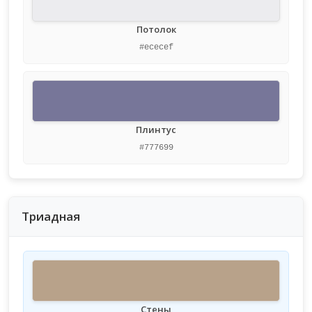
Потолок
#ececef
Плинтус
#777699
Триадная
Стены