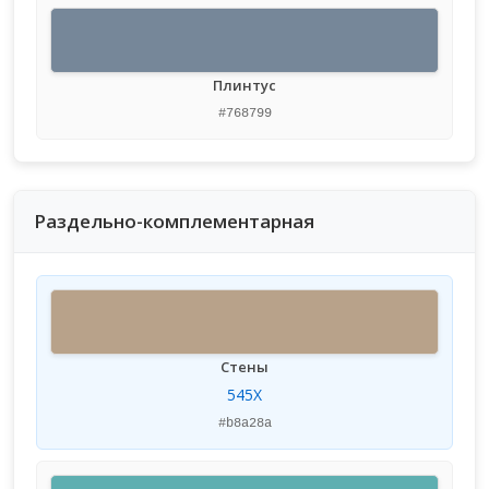
Плинтус
#768799
Раздельно-комплементарная
Стены
545X
#b8a28a