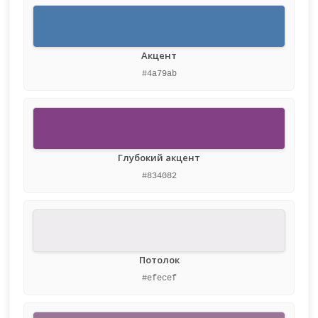
Акцент
#4a79ab
Глубокий акцент
#834082
Потолок
#efecef