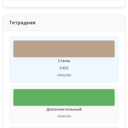
Тетрадная
Стены
545X
#b8a28a
Дополнительный
#5eb160