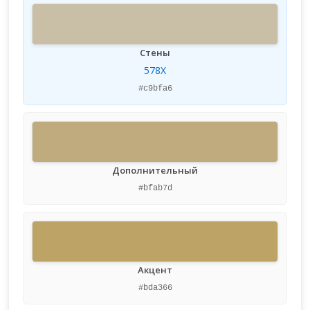
Стены
578X
#c9bfa6
Дополнительный
#bfab7d
Акцент
#bda366