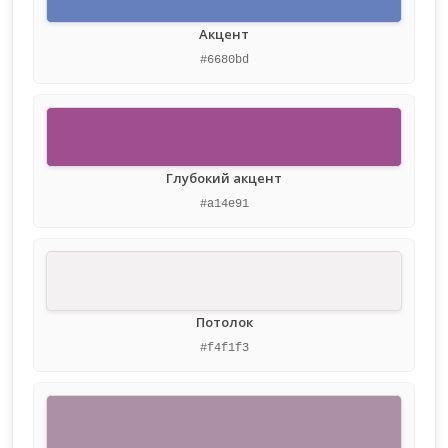
Акцент
#6680bd
Глубокий акцент
#a14e91
Потолок
#f4f1f3