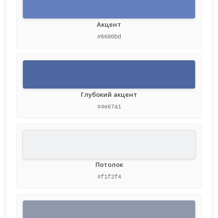
Акцент
#6680bd
Глубокий акцент
#4e67a1
Потолок
#f1f2f4