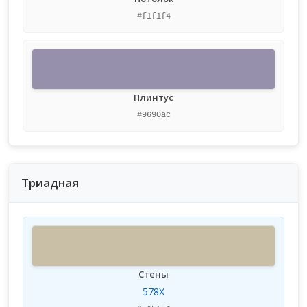
#f1f1f4
Плинтус
#9690ac
Триадная
Стены
578X