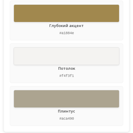
Глубокий акцент
#a1884e
Потолок
#f4f3f1
Плинтус
#aca490