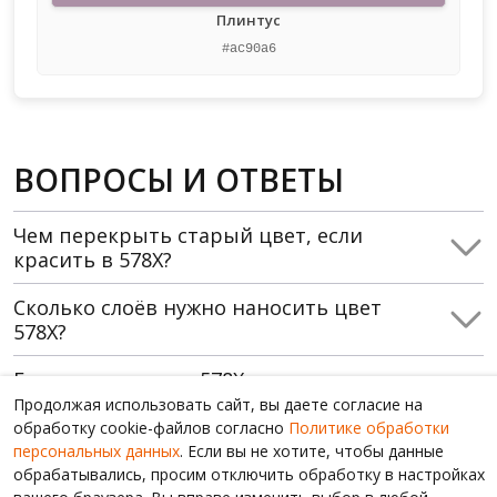
Плинтус
#ac90a6
ВОПРОСЫ И ОТВЕТЫ
Чем перекрыть старый цвет, если
красить в 578X?
Сколько слоёв нужно наносить цвет
578X?
Где использовать 578X, какие
помещения?
Продолжая использовать сайт, вы даете согласие на
обработку cookie-файлов согласно
Политике обработки
Какой грунт использовать перед
персональных данных
. Если вы не хотите, чтобы данные
окраской в 578X?
обрабатывались, просим отключить обработку в настройках