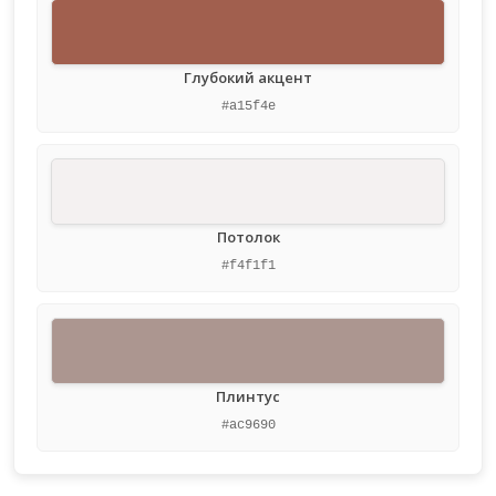
Глубокий акцент
#a15f4e
Потолок
#f4f1f1
Плинтус
#ac9690