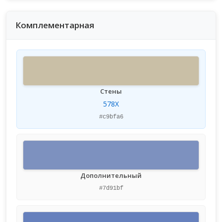
Комплементарная
Стены
578X
#c9bfa6
Дополнительный
#7d91bf