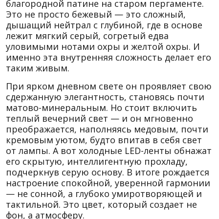
благородной патине на старом пергаменте.
Это не просто бежевый — это сложный,
дышащий нейтрал с глубиной, где в основе
лежит мягкий серый, согретый едва
уловимыми нотами охры и желтой охры. И
именно эта внутренняя сложность делает его
таким живым.
При ярком дневном свете он проявляет свою
сдержанную элегантность, становясь почти
матово-минеральным. Но стоит включить
теплый вечерний свет — и он мгновенно
преображается, наполняясь медовым, почти
кремовым уютом, будто впитав в себя свет
от лампы. А вот холодные LED-ленты обнажат
его скрытую, интеллигентную прохладу,
подчеркнув серую основу. В итоге рождается
настроение спокойной, уверенной гармонии
— не сонной, а глубоко умиротворяющей и
тактильной. Это цвет, который создает не
фон, а атмосферу.