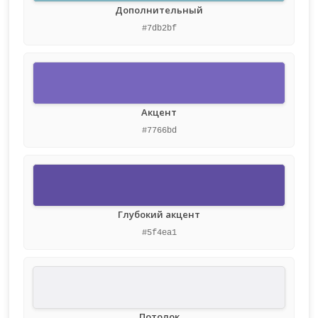
Дополнительный
#7db2bf
Акцент
#7766bd
Глубокий акцент
#5f4ea1
Потолок