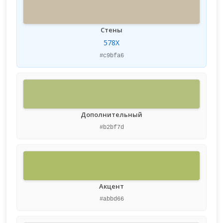
Стены
578X
#c9bfa6
Дополнительный
#b2bf7d
Акцент
#abbd66