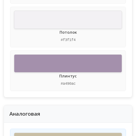
Потолок
#f3f1f4
Плинтус
#a490ac
Аналоговая