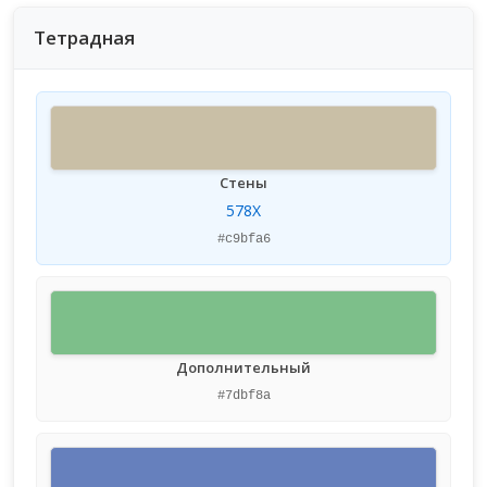
Тетрадная
Стены
578X
#c9bfa6
Дополнительный
#7dbf8a