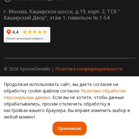
г. Москва, Каширское шоссе, д.19, корп. 2, ТСК "
Каширский Двор", этаж 1, павильон № 1-54
© 2026 КраскиОнлайн |
Политика конфиденциальности
Продолжая работу с сайтом, вы даете согласие на
Продолжая использовать сайт, вы даете согласие на
использование сайтом cookies и обработку персональных
данных в целях функционирования сайта, проведения
обработку cookie-файлов согласно
Политике обработки
ретаргетинга, статистических исследований, улучшения
персональных данных
. Если вы не хотите, чтобы данные
сервиса и предоставления релевантной рекламной
обрабатывались, просим отключить обработку в
информации на основе ваших предпочтений и интересов.
настройках вашего браузера. Вы вправе изменить выбор в
любой момент.
Принимаю
Главная
Каталог
Войти
Корзина