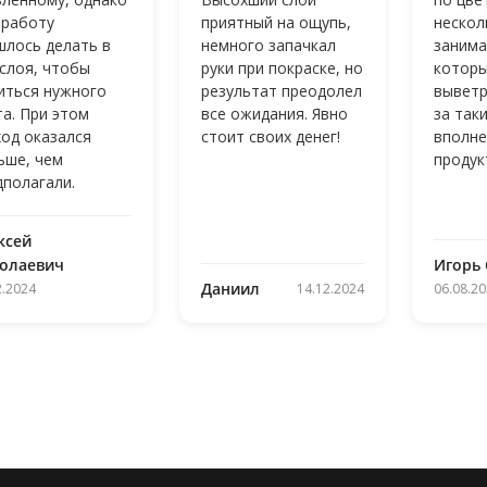
 работу
приятный на ощупь,
нескол
шлось делать в
немного запачкал
занима
 слоя, чтобы
руки при покраске, но
которы
иться нужного
результат преодолел
выветр
та. При этом
все ожидания. Явно
за так
ход оказался
стоит своих денег!
вполне
ьше, чем
продук
дполагали.
ксей
олаевич
Игорь
Даниил
2.2024
14.12.2024
06.08.2