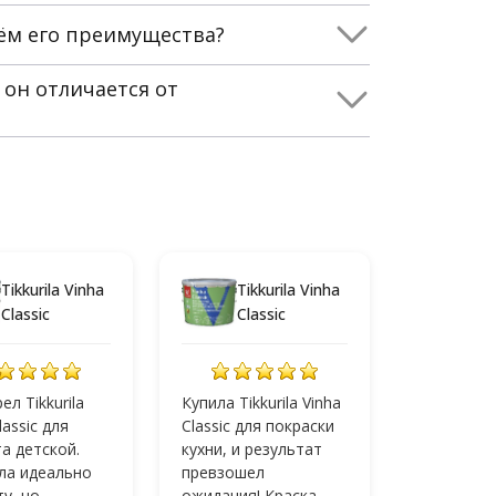
ём его преимущества?
 он отличается от
Tikkurila Vinha
Tikkurila Vinha
Classic
Classic
л Tikkurila
Купила Tikkurila Vinha
lassic для
Classic для покраски
а детской.
кухни, и результат
а идеально
превзошел
ту, но
ожидания! Краска