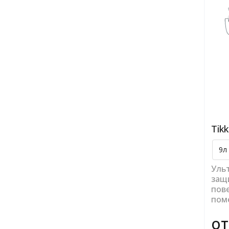
Tikk
9л
Ульт
защ
пов
пом
от