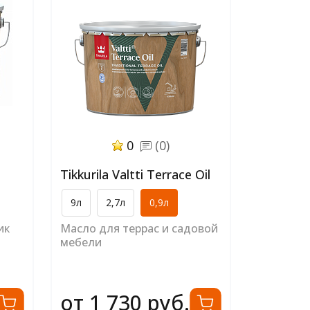
0
(0)
Tikkurila Valtti Terrace Oil
9л
2,7л
0,9л
ик
Масло для террас и садовой
мебели
от 1 730 руб.