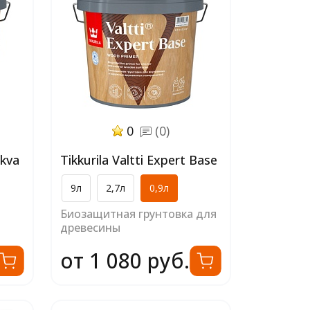
0
(0)
Akva
Tikkurila Valtti Expert Base
9л
2,7л
0,9л
Биозащитная грунтовка для
древесины
от 1 080 руб.