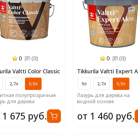
0
(0)
0
(0)
urila Valtti Color Classic
Tikkurila Valtti Expert 
2,7л
0,9л
9л
2,7л
0,9л
итная полупрозрачная
Лазурь для дерева на
рь для дерева
водной основе
 1 675 руб.
от 1 460 руб.