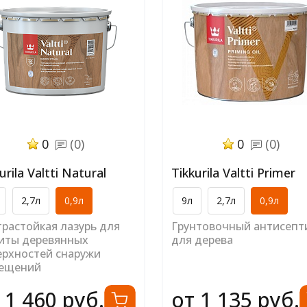
0
(0)
0
(0)
urila Valtti Natural
Tikkurila Valtti Primer
2,7л
0,9л
9л
2,7л
0,9л
растойкая лазурь для
Грунтовочный антисепт
иты деревянных
для дерева
ерхностей снаружи
ещений
 1 460 руб.
от 1 135 руб.