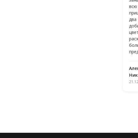
всю
при
два
доб
цве
рас
бол
пре
Але
Ник
21.1