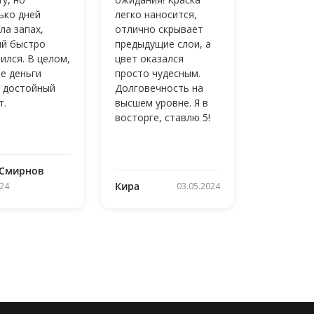
ько дней
легко наносится,
ла запах,
отлично скрывает
й быстро
предыдущие слои, а
ился. В целом,
цвет оказался
ие деньги
просто чудесным.
 достойный
Долговечность на
т.
высшем уровне. Я в
восторге, ставлю 5!
 Смирнов
Кира
024
03.05.2024