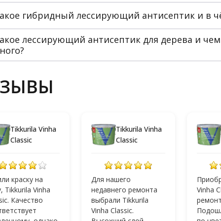
такое гибридный лессирующий антисептик и в ч
такое лессирующий антисептик для дерева и чем
ного?
ТЗЫВЫ
Tikkurila Vinha
Tikkurila Vinha
Classic
Classic
ли краску на
Для нашего
Приобре
, Tikkurila Vinha
недавнего ремонта
Vinha C
sic. Качество
выбрали Tikkurila
ремонт
тветствует
Vinha Classic.
Подошл
вленному, однако
Высохший слой
по цве