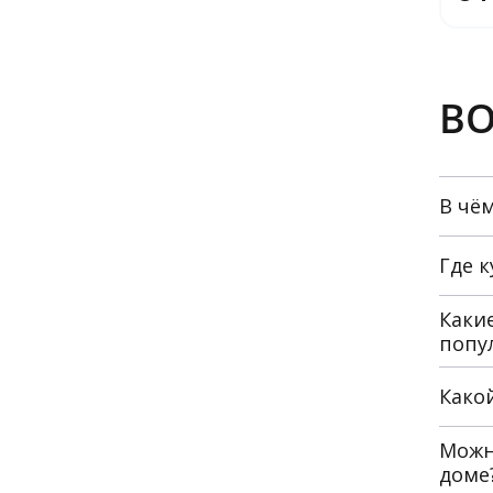
ВО
В чё
Где 
Какие
попу
Како
Можн
доме