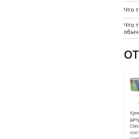
Что 
Что 
обыч
О
Купи
дачу
Clas
соо
зая