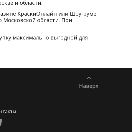
скве и области.
агазине КраскиОнлайн или Шоу-руме
о Московской области. При
купку максимально выгодной для
Наверх
нтакты