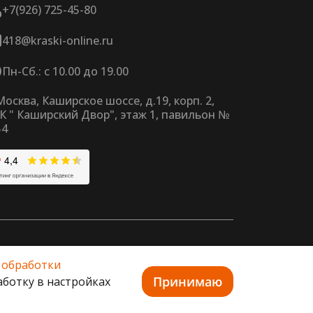
+7(926) 725-45-80
418@kraski-online.ru
Пн-Сб.: с 10.00 до 19.00
 Москва, Каширское шоссе, д.19, корп. 2,
К " Каширский Двор", этаж 1, павильон №
54
 обработки
нных в целях функционирования сайта,
кламной информации на основе ваших
Принимаю
аботку в настройках