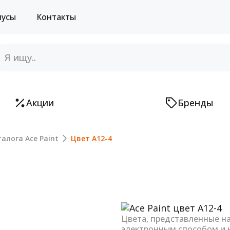
нусы
Контакты
Акции
Бренды
алога Ace Paint
Цвет A12-4
Next
Цвета, представленные н
электронным способом и 