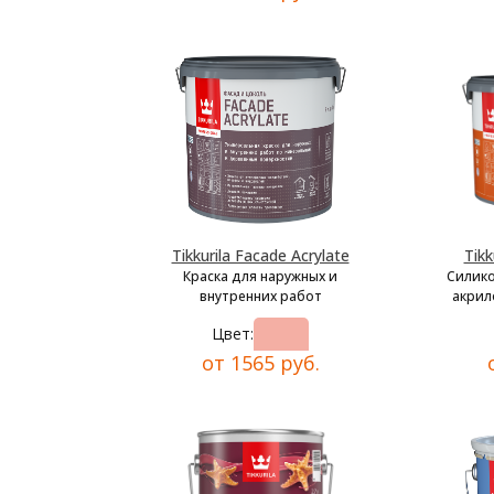
Tikkurila Facade Acrylate
Tikk
Краска для наружных и
Силик
внутренних работ
акрил
Цвет:
от 1565 руб.