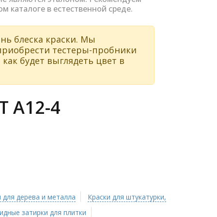
ом каталоге в естественной среде.
нь блеска краски. Мы
 приобрести тестеры-пробники
 как будет выглядеть цвет в
 A12-4
 для дерева и металла
Краски для штукатурки,
идные затирки для плитки