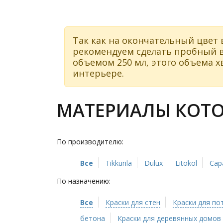
Так как на окончательный цвет 
рекомендуем сделать пробный в
объемом 250 мл, этого объема хв
интерьере.
МАТЕРИАЛЫ КОТОР
По производителю:
Все
Tikkurila
Dulux
Litokol
Cap
По назначению:
Все
Краски для стен
Краски для по
бетона
Краски для деревянных домов