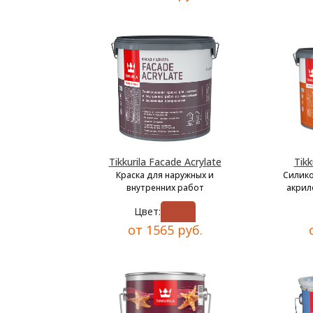
Tikkurila Facade Acrylate
Tikk
Краска для наружных и
Силик
внутренних работ
акрил
Цвет:
от 1565 руб.