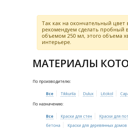
Так как на окончательный цвет 
рекомендуем сделать пробный в
объемом 250 мл, этого объема хв
интерьере.
МАТЕРИАЛЫ КОТОР
По производителю:
Все
Tikkurila
Dulux
Litokol
Cap
По назначению:
Все
Краски для стен
Краски для по
бетона
Краски для деревянных домов