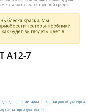
ом каталоге в естественной среде.
нь блеска краски. Мы
 приобрести тестеры-пробники
 как будет выглядеть цвет в
 A12-7
 для дерева и металла
Краски для штукатурки,
идные затирки для плитки