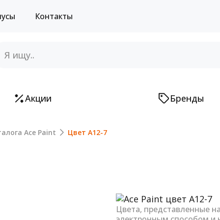
нусы
Контакты
Акции
Бренды
алога Ace Paint
Цвет A12-7
Next
Цвета, представленные н
электронным способом и 