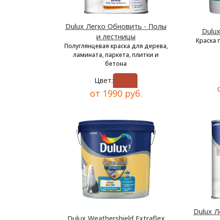
Dulux Легко Обновить - Полы
Dulu
и лестницы
Краска 
Полуглянцевая краска для дерева,
ламината, паркета, плитки и
бетона
Цвет:
от 1990 руб.
Dulux Л
Dulux Weathershield Extraflex