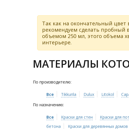
Так как на окончательный цвет 
рекомендуем сделать пробный в
объемом 250 мл, этого объема хв
интерьере.
МАТЕРИАЛЫ КОТОР
По производителю:
Все
Tikkurila
Dulux
Litokol
Cap
По назначению:
Все
Краски для стен
Краски для по
бетона
Краски для деревянных домов