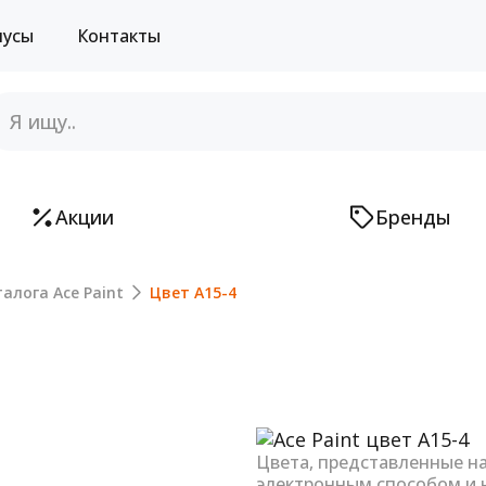
нусы
Контакты
Акции
Бренды
алога Ace Paint
Цвет A15-4
Next
Цвета, представленные н
электронным способом и 