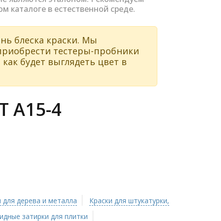
ом каталоге в естественной среде.
нь блеска краски. Мы
 приобрести тестеры-пробники
 как будет выглядеть цвет в
 A15-4
 для дерева и металла
Краски для штукатурки,
идные затирки для плитки