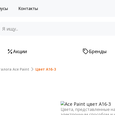
нусы
Контакты
Акции
Бренды
алога Ace Paint
Цвет A16-3
Next
Цвета, представленные н
электронным способом и 