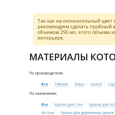
Так как на окончательный цвет 
рекомендуем сделать пробный в
объемом 250 мл, этого объема хв
интерьере.
МАТЕРИАЛЫ КОТОР
По производителю:
Все
Tikkurila
Dulux
Litokol
Cap
По назначению:
Все
Краски для стен
Краски для по
бетона
Краски для деревянных домов