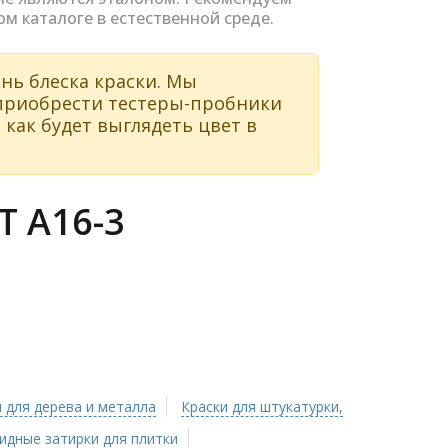
ом каталоге в естественной среде.
нь блеска краски. Мы
 приобрести тестеры-пробники
 как будет выглядеть цвет в
 A16-3
 для дерева и металла
Краски для штукатурки,
идные затирки для плитки