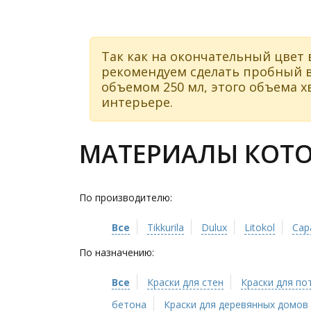
Так как на окончательный цвет 
рекомендуем сделать пробный в
объемом 250 мл, этого объема хв
интерьере.
МАТЕРИАЛЫ КОТОР
По производителю:
Все
Tikkurila
Dulux
Litokol
Cap
По назначению:
Все
Краски для стен
Краски для по
бетона
Краски для деревянных домов