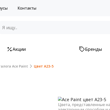
нусы
Контакты
Акции
Бренды
алога Ace Paint
Цвет A23-5
Next
Цвета, представленные н
электронным способом и 