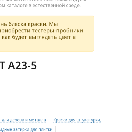
ом каталоге в естественной среде.
нь блеска краски. Мы
 приобрести тестеры-пробники
 как будет выглядеть цвет в
 A23-5
 для дерева и металла
Краски для штукатурки,
идные затирки для плитки