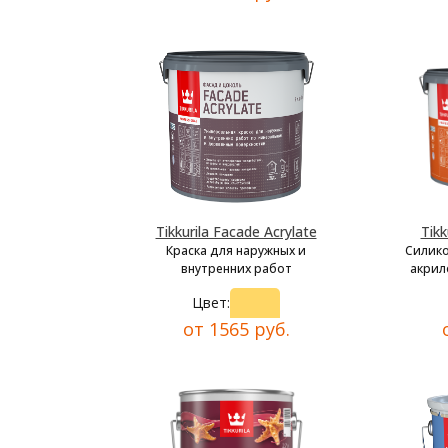
Tikkurila Facade Acrylate
Tikk
Краска для наружных и
Силик
внутренних работ
акрил
Цвет:
от 1565 руб.