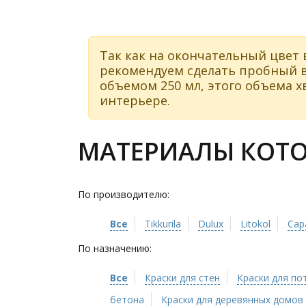
Так как на окончательный цвет 
рекомендуем сделать пробный в
объемом 250 мл, этого объема хв
интерьере.
МАТЕРИАЛЫ КОТОР
По производителю:
Все
Tikkurila
Dulux
Litokol
Cap
По назначению:
Все
Краски для стен
Краски для по
бетона
Краски для деревянных домов