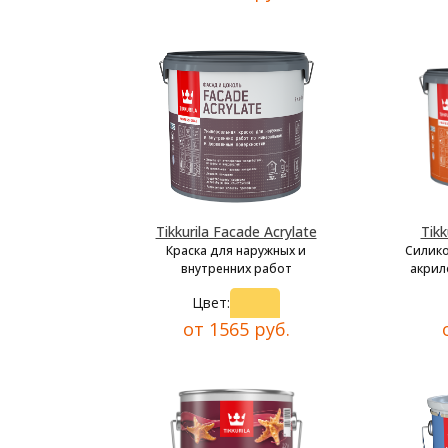
Tikkurila Facade Acrylate
Tikk
Краска для наружных и
Силик
внутренних работ
акрил
Цвет:
от 1565 руб.