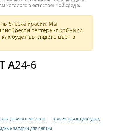
ом каталоге в естественной среде.
нь блеска краски. Мы
 приобрести тестеры-пробники
 как будет выглядеть цвет в
 A24-6
 для дерева и металла
Краски для штукатурки,
идные затирки для плитки