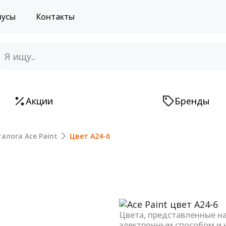
нусы
Контакты
Акции
Бренды
алога Ace Paint
Цвет A24-6
Next
Цвета, представленные н
электронным способом и 