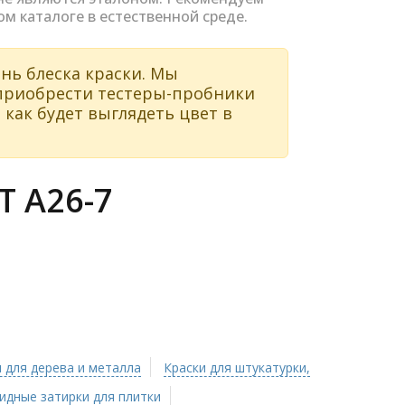
ом каталоге в естественной среде.
нь блеска краски. Мы
 приобрести тестеры-пробники
 как будет выглядеть цвет в
 A26-7
 для дерева и металла
Краски для штукатурки,
идные затирки для плитки