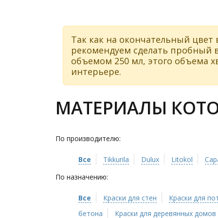
Так как на окончательный цвет 
рекомендуем сделать пробный в
объемом 250 мл, этого объема хв
интерьере.
МАТЕРИАЛЫ КОТОР
По производителю:
Все
Tikkurila
Dulux
Litokol
Cap
По назначению:
Все
Краски для стен
Краски для по
бетона
Краски для деревянных домов