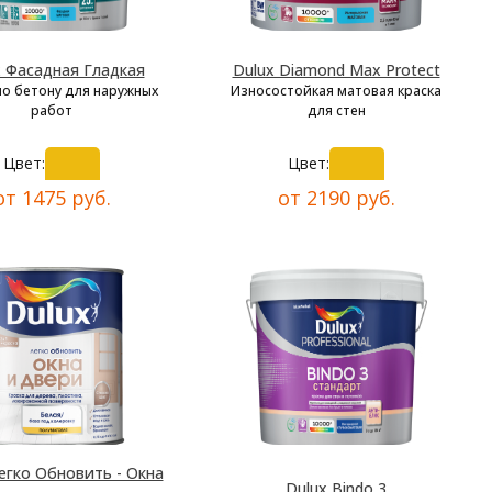
x Фасадная Гладкая
Dulux Diamond Max Protect
по бетону для наружных
Износостойкая матовая краска
работ
для стен
Цвет:
Цвет:
от 1475 руб.
от 2190 руб.
егко Обновить - Окна
Dulux Bindo 3