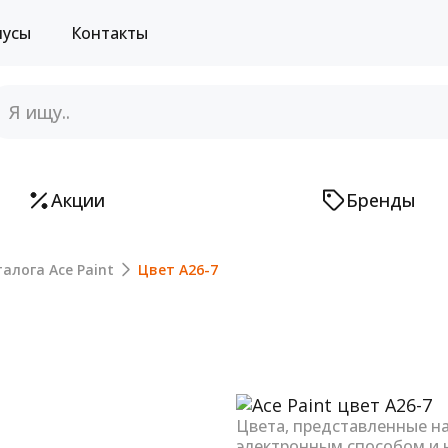
нусы
Контакты
Акции
Бренды
алога Ace Paint
Цвет A26-7
Next
Цвета, представленные н
электронным способом и 