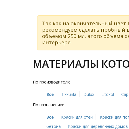
Так как на окончательный цвет 
рекомендуем сделать пробный в
объемом 250 мл, этого объема хв
интерьере.
МАТЕРИАЛЫ КОТОР
По производителю:
Все
Tikkurila
Dulux
Litokol
Cap
По назначению:
Все
Краски для стен
Краски для по
бетона
Краски для деревянных домов