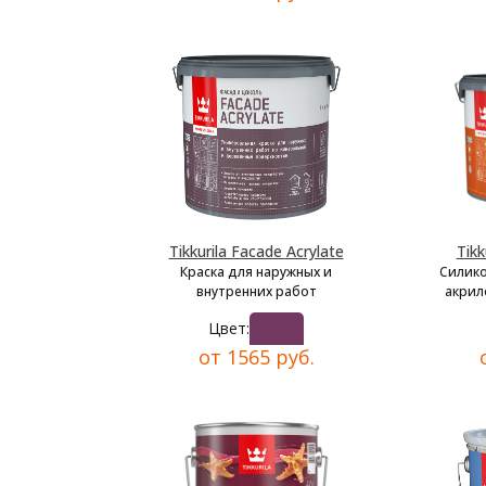
Tikkurila Facade Acrylate
Tikk
Краска для наружных и
Силик
внутренних работ
акрил
Цвет:
от 1565 руб.