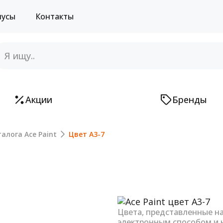
нусы
Контакты
Акции
Бренды
алога Ace Paint
Цвет A3-7
Next
Цвета, представленные н
электронным способом и 