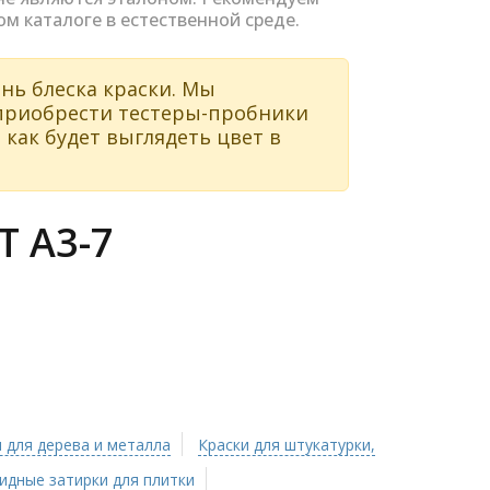
ом каталоге в естественной среде.
нь блеска краски. Мы
 приобрести тестеры-пробники
 как будет выглядеть цвет в
 A3-7
 для дерева и металла
Краски для штукатурки,
идные затирки для плитки