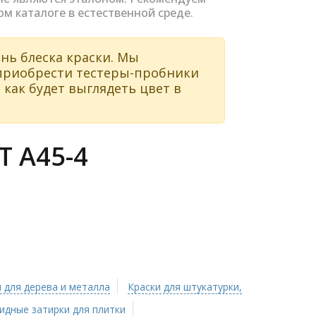
ом каталоге в естественной среде.
нь блеска краски. Мы
 приобрести тестеры-пробники
 как будет выглядеть цвет в
 A45-4
 для дерева и металла
Краски для штукатурки,
идные затирки для плитки