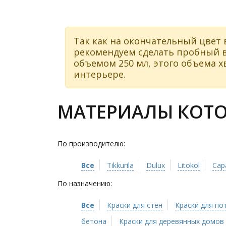
Так как на окончательный цвет 
рекомендуем сделать пробный в
объемом 250 мл, этого объема хв
интерьере.
МАТЕРИАЛЫ КОТОР
По производителю:
Все
Tikkurila
Dulux
Litokol
Cap
По назначению:
Все
Краски для стен
Краски для по
бетона
Краски для деревянных домов