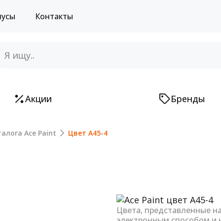
нусы
Контакты
Акции
Бренды
алога Ace Paint
Цвет A45-4
Next
Цвета, представленные н
электронным способом и 