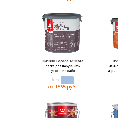
Tikkurila Facade Acrylate
Tikk
Краска для наружных и
Силик
внутренних работ
акрил
Цвет:
от 1565 руб.