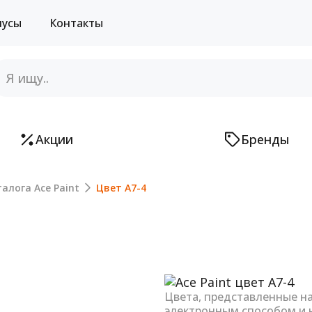
нусы
Контакты
Акции
Бренды
алога Ace Paint
Цвет A7-4
Next
Цвета, представленные н
электронным способом и 