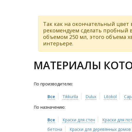
Так как на окончательный цвет 
рекомендуем сделать пробный в
объемом 250 мл, этого объема хв
интерьере.
МАТЕРИАЛЫ КОТОР
По производителю:
Все
Tikkurila
Dulux
Litokol
Cap
По назначению:
Все
Краски для стен
Краски для по
бетона
Краски для деревянных домов