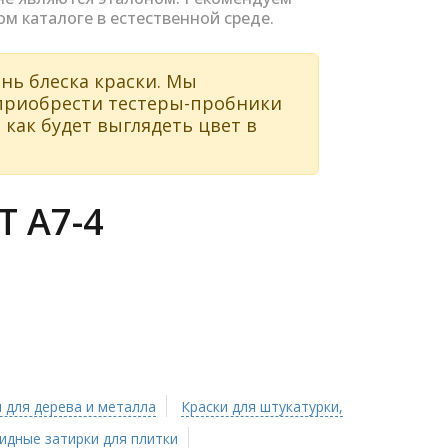
ом каталоге в естественной среде.
нь блеска краски. Мы
 приобрести тестеры-пробники
 как будет выглядеть цвет в
 A7-4
 для дерева и металла
Краски для штукатурки,
идные затирки для плитки