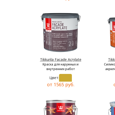
Tikkurila Facade Acrylate
Tikk
Краска для наружных и
Силик
внутренних работ
акрил
Цвет:
от 1565 руб.