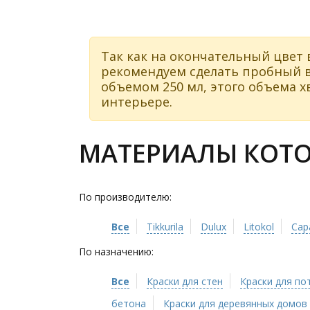
Так как на окончательный цвет 
рекомендуем сделать пробный в
объемом 250 мл, этого объема хв
интерьере.
МАТЕРИАЛЫ КОТОР
По производителю:
Все
Tikkurila
Dulux
Litokol
Cap
По назначению:
Все
Краски для стен
Краски для по
бетона
Краски для деревянных домов