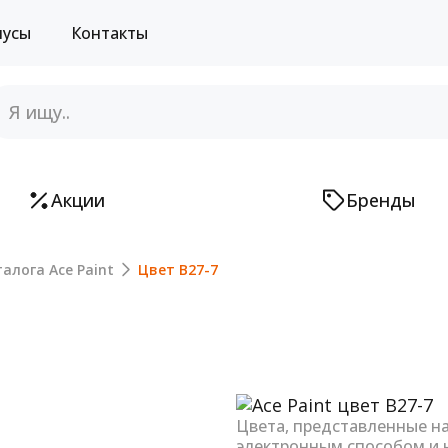
нусы
Контакты
Акции
Бренды
алога Ace Paint
Цвет B27-7
Next
Цвета, представленные н
электронным способом и 