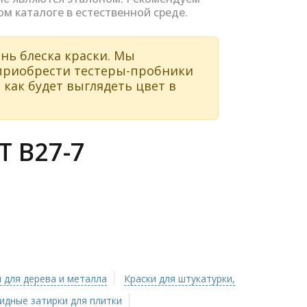
ом каталоге в естественной среде.
нь блеска краски. Мы
 приобрести тестеры-пробники
 как будет выглядеть цвет в
 B27-7
 для дерева и металла
Краски для штукатурки,
идные затирки для плитки