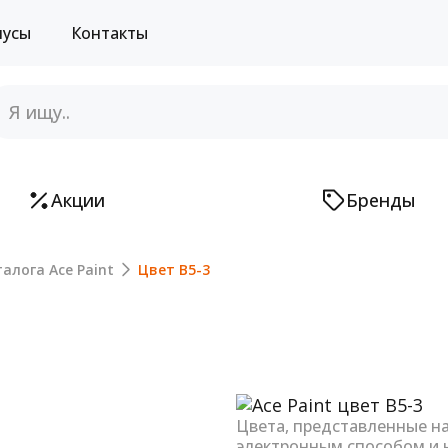
нусы
Контакты
Акции
Бренды
алога Ace Paint
Цвет B5-3
Next
Цвета, представленные н
электронным способом и 