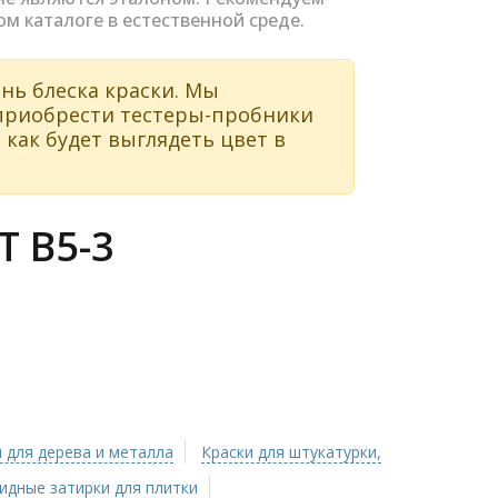
ом каталоге в естественной среде.
нь блеска краски. Мы
 приобрести тестеры-пробники
 как будет выглядеть цвет в
 B5-3
 для дерева и металла
Краски для штукатурки,
идные затирки для плитки