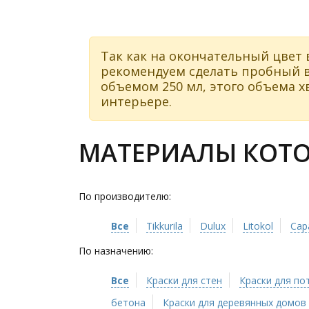
Так как на окончательный цвет 
рекомендуем сделать пробный в
объемом 250 мл, этого объема хв
интерьере.
МАТЕРИАЛЫ КОТОР
По производителю:
Все
Tikkurila
Dulux
Litokol
Cap
По назначению:
Все
Краски для стен
Краски для по
бетона
Краски для деревянных домов