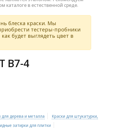
ом каталоге в естественной среде.
нь блеска краски. Мы
 приобрести тестеры-пробники
 как будет выглядеть цвет в
 B7-4
 для дерева и металла
Краски для штукатурки,
идные затирки для плитки