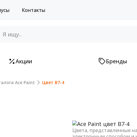
нусы
Контакты
Акции
Бренды
алога Ace Paint
Цвет B7-4
Next
Цвета, представленные н
электронным способом и 