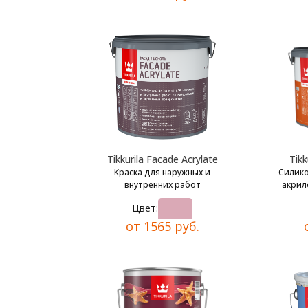
Tikkurila Facade Acrylate
Tikk
Краска для наружных и
Силик
внутренних работ
акрил
Цвет:
от 1565 руб.