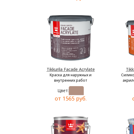
Tikkurila Facade Acrylate
Tikk
Краска для наружных и
Силик
внутренних работ
акрил
Цвет:
от 1565 руб.