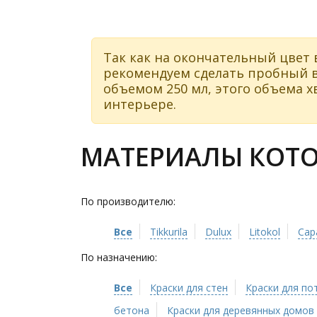
Так как на окончательный цвет 
рекомендуем сделать пробный в
объемом 250 мл, этого объема хв
интерьере.
МАТЕРИАЛЫ КОТОР
По производителю:
Все
Tikkurila
Dulux
Litokol
Cap
По назначению:
Все
Краски для стен
Краски для по
бетона
Краски для деревянных домов