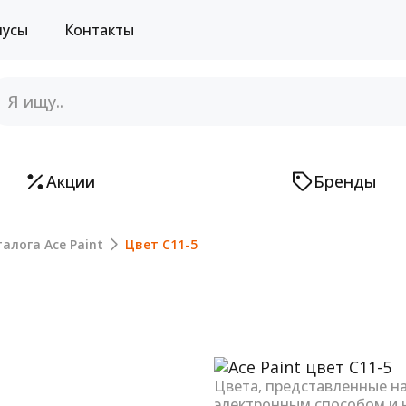
нусы
Контакты
Акции
Бренды
алога Ace Paint
Цвет C11-5
Next
Цвета, представленные н
электронным способом и 