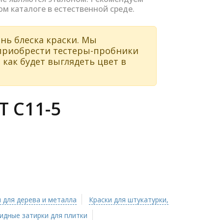
ом каталоге в естественной среде.
нь блеска краски. Мы
 приобрести тестеры-пробники
 как будет выглядеть цвет в
 C11-5
 для дерева и металла
Краски для штукатурки,
идные затирки для плитки