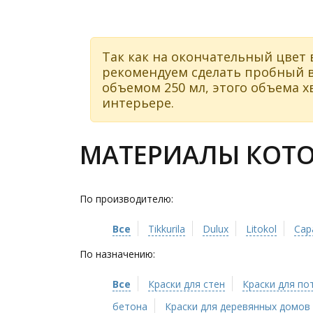
Так как на окончательный цвет 
рекомендуем сделать пробный в
объемом 250 мл, этого объема хв
интерьере.
МАТЕРИАЛЫ КОТОР
По производителю:
Все
Tikkurila
Dulux
Litokol
Cap
По назначению:
Все
Краски для стен
Краски для по
бетона
Краски для деревянных домов