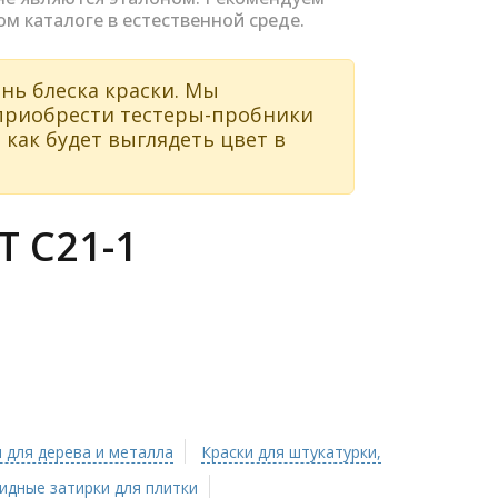
ом каталоге в естественной среде.
нь блеска краски. Мы
 приобрести тестеры-пробники
 как будет выглядеть цвет в
 C21-1
 для дерева и металла
Краски для штукатурки,
идные затирки для плитки