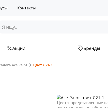
нусы
Контакты
Акции
Бренды
алога Ace Paint
Цвет C21-1
Next
Цвета, представленные н
электронным способом и 