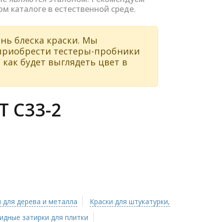
ом каталоге в естественной среде.
нь блеска краски. Мы
 приобрести тестеры-пробники
 как будет выглядеть цвет в
 C33-2
 для дерева и металла
Краски для штукатурки,
идные затирки для плитки