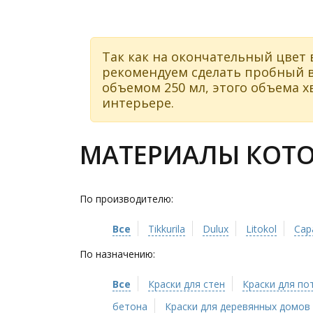
Так как на окончательный цвет 
рекомендуем сделать пробный в
объемом 250 мл, этого объема хв
интерьере.
МАТЕРИАЛЫ КОТОР
По производителю:
Все
Tikkurila
Dulux
Litokol
Cap
По назначению:
Все
Краски для стен
Краски для по
бетона
Краски для деревянных домов