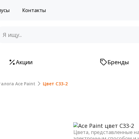
нусы
Контакты
Акции
Бренды
алога Ace Paint
Цвет C33-2
Next
Цвета, представленные н
электронным способом и 