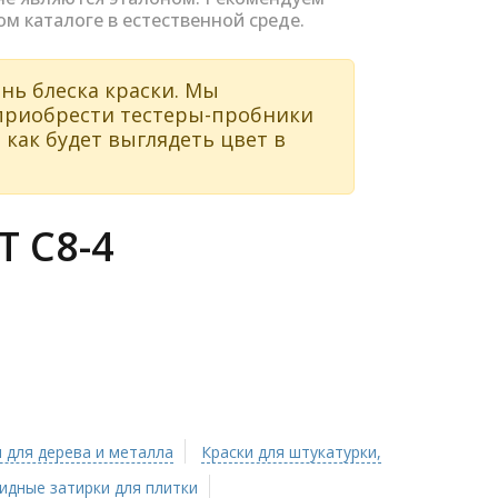
ом каталоге в естественной среде.
нь блеска краски. Мы
 приобрести тестеры-пробники
 как будет выглядеть цвет в
 C8-4
 для дерева и металла
Краски для штукатурки,
идные затирки для плитки