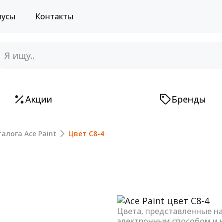
нусы
Контакты
Акции
Бренды
алога Ace Paint
Цвет C8-4
Next
Цвета, представленные н
электронным способом и 