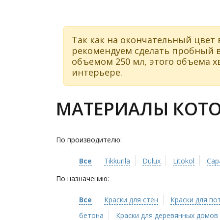
Так как на окончательный цвет 
рекомендуем сделать пробный в
объемом 250 мл, этого объема хв
интерьере.
МАТЕРИАЛЫ КОТОР
По производителю:
Все
Tikkurila
Dulux
Litokol
Cap
По назначению:
Все
Краски для стен
Краски для по
бетона
Краски для деревянных домов