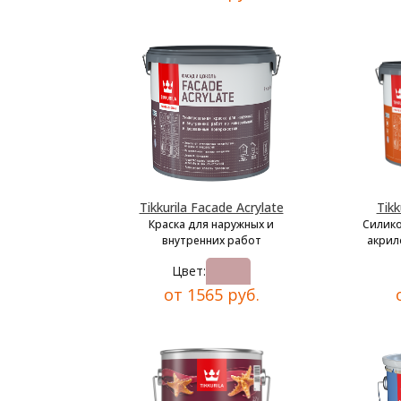
Tikkurila Facade Acrylate
Tikk
Краска для наружных и
Силик
внутренних работ
акрил
Цвет:
от 1565 руб.