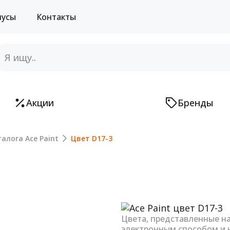
нусы
Контакты
Акции
Бренды
алога Ace Paint
Цвет D17-3
Next
Цвета, представленные н
электронным способом и 