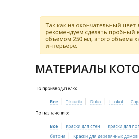
Так как на окончательный цвет 
рекомендуем сделать пробный в
объемом 250 мл, этого объема хв
интерьере.
МАТЕРИАЛЫ КОТОР
По производителю:
Все
Tikkurila
Dulux
Litokol
Cap
По назначению:
Все
Краски для стен
Краски для по
бетона
Краски для деревянных домов