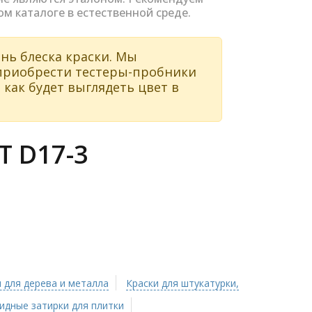
ом каталоге в естественной среде.
нь блеска краски. Мы
 приобрести тестеры-пробники
 как будет выглядеть цвет в
 D17-3
 для дерева и металла
Краски для штукатурки,
идные затирки для плитки