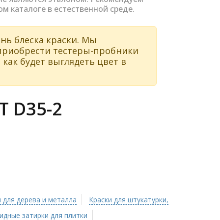
ом каталоге в естественной среде.
нь блеска краски. Мы
 приобрести тестеры-пробники
 как будет выглядеть цвет в
 D35-2
 для дерева и металла
Краски для штукатурки,
идные затирки для плитки