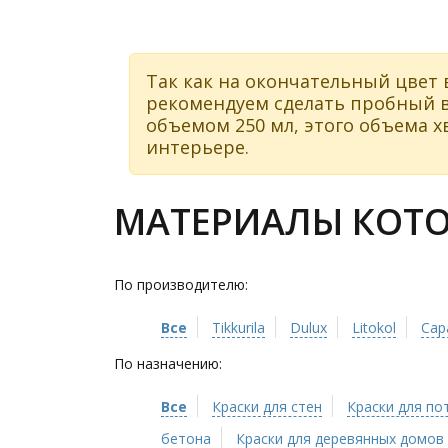
Так как на окончательный цвет 
рекомендуем сделать пробный в
объемом 250 мл, этого объема хв
интерьере.
МАТЕРИАЛЫ КОТОР
По производителю:
Все
Tikkurila
Dulux
Litokol
Cap
По назначению:
Все
Краски для стен
Краски для по
бетона
Краски для деревянных домов