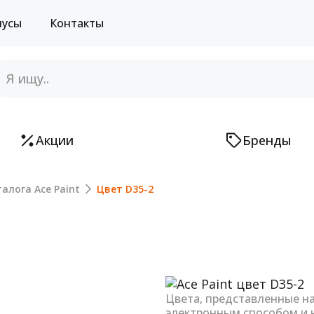
нусы
Контакты
Акции
Бренды
алога Ace Paint
Цвет D35-2
Next
Цвета, представленные н
электронным способом и 