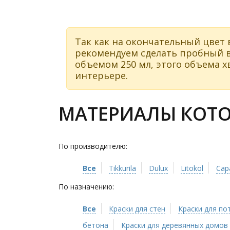
Так как на окончательный цвет 
рекомендуем сделать пробный в
объемом 250 мл, этого объема хв
интерьере.
МАТЕРИАЛЫ КОТОР
По производителю:
Все
Tikkurila
Dulux
Litokol
Cap
По назначению:
Все
Краски для стен
Краски для по
бетона
Краски для деревянных домов