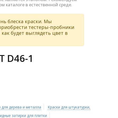
ом каталоге в естественной среде.
нь блеска краски. Мы
 приобрести тестеры-пробники
 как будет выглядеть цвет в
 D46-1
 для дерева и металла
Краски для штукатурки,
идные затирки для плитки