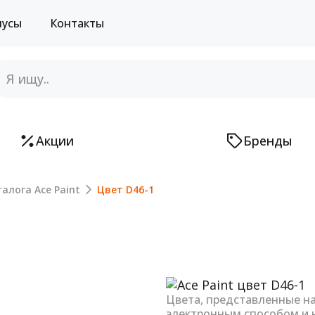
нусы
Контакты
Акции
Бренды
алога Ace Paint
Цвет D46-1
Next
Цвета, представленные н
электронным способом и 