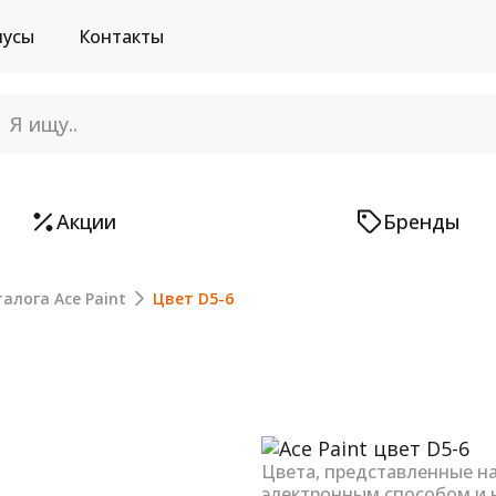
нусы
Контакты
Акции
Бренды
алога Ace Paint
Цвет D5-6
Next
Цвета, представленные н
электронным способом и 