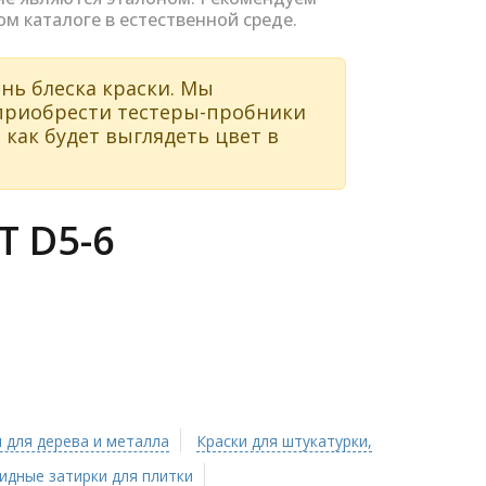
ом каталоге в естественной среде.
нь блеска краски. Мы
 приобрести тестеры-пробники
 как будет выглядеть цвет в
 D5-6
 для дерева и металла
Краски для штукатурки,
идные затирки для плитки