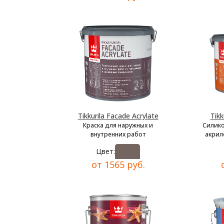
Tikkurila Facade Acrylate
Tikk
Краска для наружных и
Силик
внутренних работ
акрил
Цвет:
от 1565 руб.