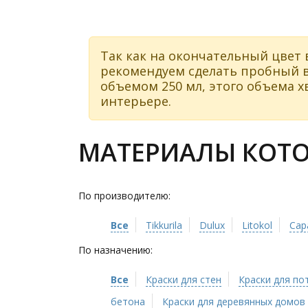
Так как на окончательный цвет 
рекомендуем сделать пробный в
объемом 250 мл, этого объема хв
интерьере.
МАТЕРИАЛЫ КОТОР
По производителю:
Все
Tikkurila
Dulux
Litokol
Cap
По назначению:
Все
Краски для стен
Краски для по
бетона
Краски для деревянных домов