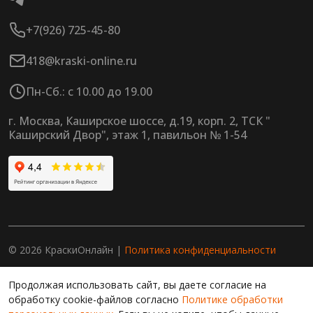
+7(926) 725-45-80
418@kraski-online.ru
Пн-Сб.: с 10.00 до 19.00
г. Москва, Каширское шоссе, д.19, корп. 2, ТСК "
Каширский Двор", этаж 1, павильон № 1-54
© 2026 КраскиОнлайн |
Политика конфиденциальности
Продолжая работу с сайтом, вы даете согласие на
Продолжая использовать сайт, вы даете согласие на
использование сайтом cookies и обработку персональных
данных в целях функционирования сайта, проведения
обработку cookie-файлов согласно
Политике обработки
ретаргетинга, статистических исследований, улучшения