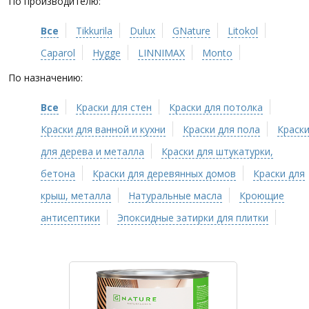
По производителю:
Все
Tikkurila
Dulux
GNature
Litokol
Caparol
Hygge
LINNIMAX
Monto
По назначению:
Все
Краски для стен
Краски для потолка
Краски для ванной и кухни
Краски для пола
Краск
для дерева и металла
Краски для штукатурки,
бетона
Краски для деревянных домов
Краски для
крыш, металла
Натуральные масла
Кроющие
антисептики
Эпоксидные затирки для плитки