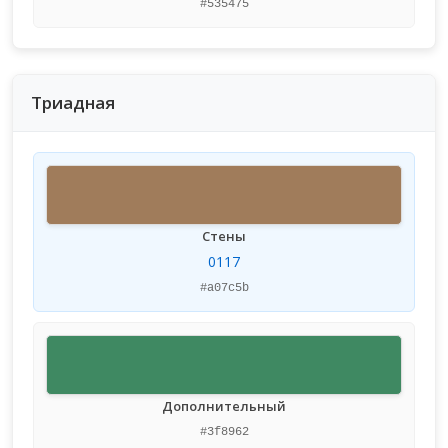
#535475
Триадная
Стены
0117
#a07c5b
Дополнительный
#3f8962