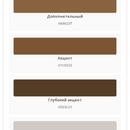
Дополнительный
#89623f
Акцент
#7c5532
Глубокий акцент
#553c27