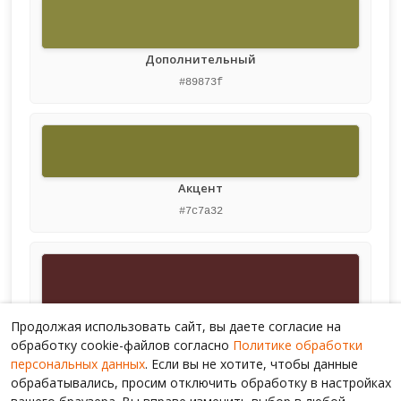
Дополнительный
#89873f
Акцент
#7c7a32
Глубокий акцент
Продолжая использовать сайт, вы даете согласие на
#552727
обработку cookie-файлов согласно
Политике обработки
персональных данных
. Если вы не хотите, чтобы данные
обрабатывались, просим отключить обработку в настройках