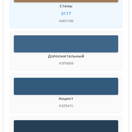
Стены
0117
#a07c5b
Дополнительный
#3f6689
Акцент
#325a7c