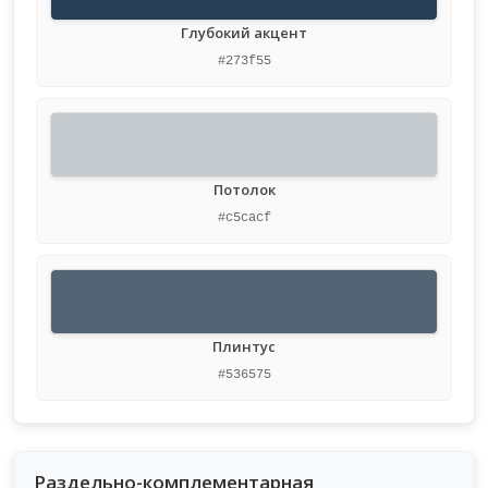
Глубокий акцент
#273f55
Потолок
#c5cacf
Плинтус
#536575
Раздельно-комплементарная