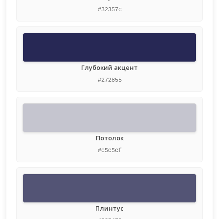
#32357c
Глубокий акцент
#272855
Потолок
#c5c5cf
Плинтус