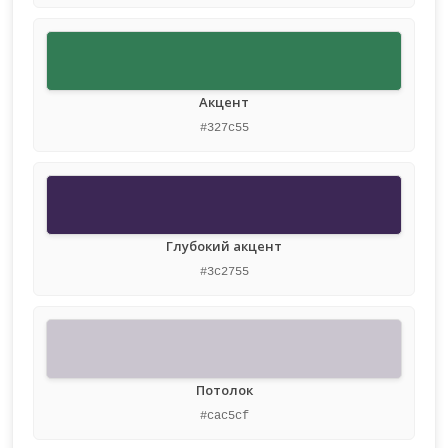
Акцент
#327c55
Глубокий акцент
#3c2755
Потолок
#cac5cf