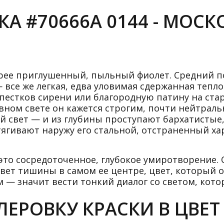
А #70666A 0144 - МОС
орее приглушенный, пыльный фиолет. Средний по
 все же легкая, едва уловимая сдержанная тепло
пестков сирени или благородную патину на ста
евном свете он кажется строгим, почти нейтра
й свет — и из глубины проступают бархатистые
ягивают наружу его стальной, отстраненный хар
это сосредоточенное, глубокое умиротворение. 
цвет тишины в самом ее центре, цвет, который о
им — значит вести тонкий диалог со светом, кот
ЕРОВКУ КРАСКИ В ЦВЕТ 