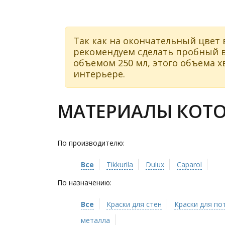
Так как на окончательный цвет 
рекомендуем сделать пробный в
объемом 250 мл, этого объема хв
интерьере.
МАТЕРИАЛЫ КОТО
По производителю:
Все
Tikkurila
Dulux
Caparol
По назначению:
Все
Краски для стен
Краски для по
металла