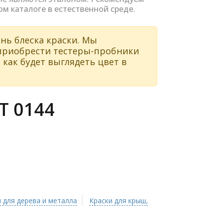
ом каталоге в естественной среде.
нь блеска краски. Мы
 приобрести тестеры-пробники
 как будет выглядеть цвет в
 0144
 для дерева и металла
Краски для крыш,