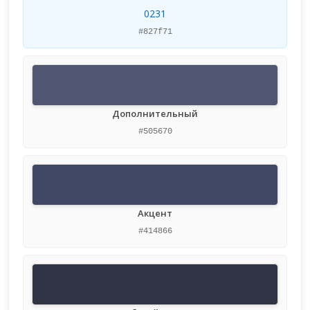
0231
#827f71
Дополнительный
#505670
Акцент
#414866