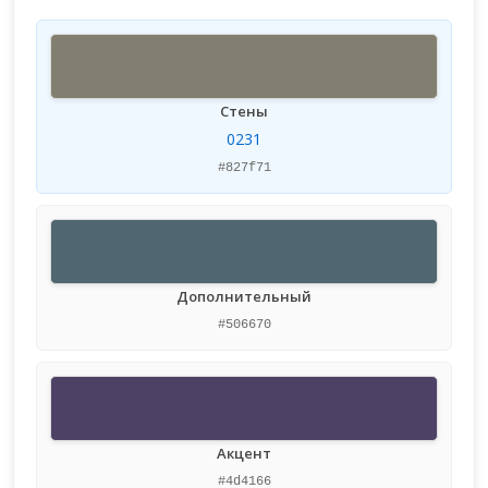
Стены
0231
#827f71
Дополнительный
#506670
Акцент
#4d4166