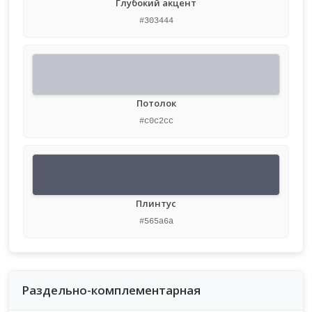
Глубокий акцент
#303444
Потолок
#c0c2cc
Плинтус
#565a6a
Раздельно-комплементарная