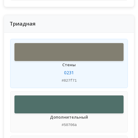
Триадная
Стены
0231
#827f71
Дополнительный
#50706a