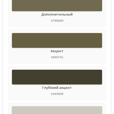
Дополнительный
#706a50
Акцент
#665f41
Глубокий акцент
#444030