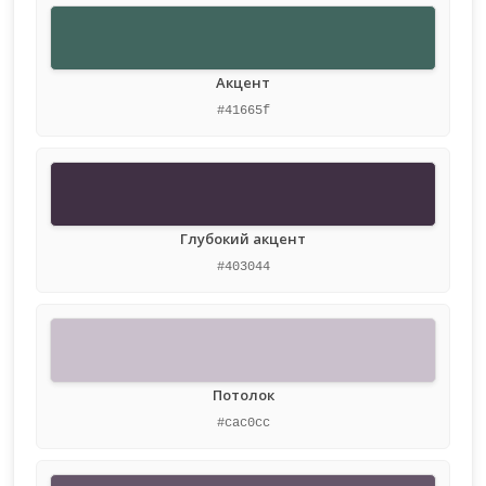
Акцент
#41665f
Глубокий акцент
#403044
Потолок
#cac0cc