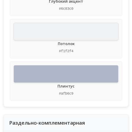
Глубокий акцент
#6c83c0
Потолок
#f1f2f4
Плинтус
#afb6c9
Раздельно-комплементарная