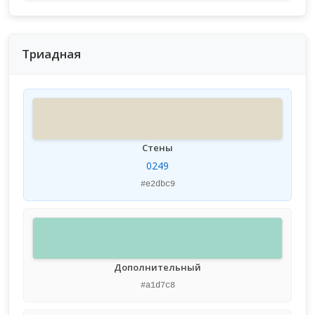
Триадная
Стены
0249
#e2dbc9
Дополнительный
#a1d7c8