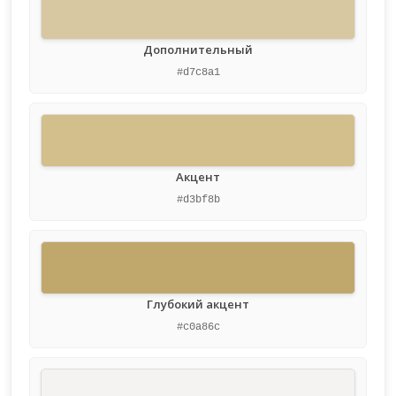
Дополнительный
#d7c8a1
Акцент
#d3bf8b
Глубокий акцент
#c0a86c