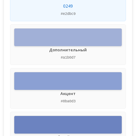
0249
#e2dbc9
Дополнительный
#a1b0d7
Акцент
#8ba0d3