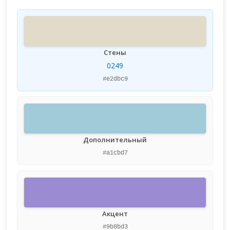
Стены
0249
#e2dbc9
Дополнительный
#a1cbd7
Акцент
#9b8bd3