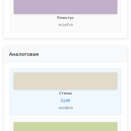
Плинтус
#c2afc9
Аналоговая
Стены
0249
#e2dbc9