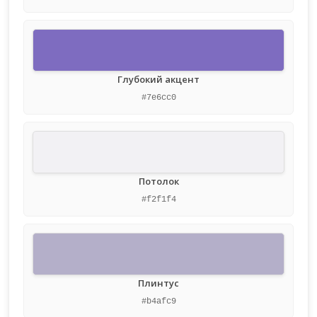
Глубокий акцент
#7e6cc0
Потолок
#f2f1f4
Плинтус
#b4afc9