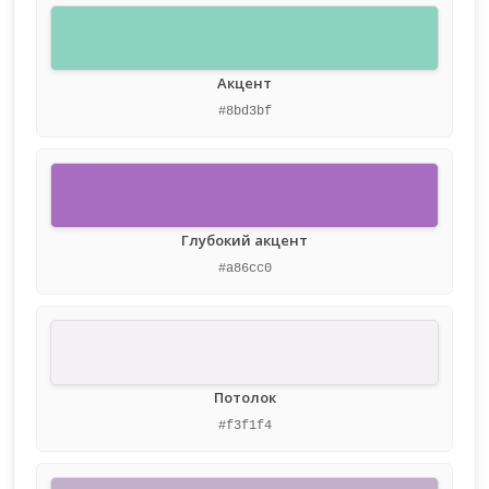
Акцент
#8bd3bf
Глубокий акцент
#a86cc0
Потолок
#f3f1f4