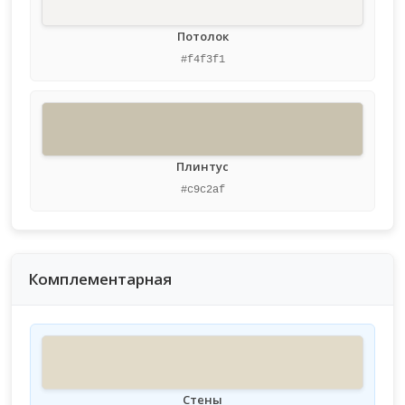
Потолок
#f4f3f1
Плинтус
#c9c2af
Комплементарная
Стены