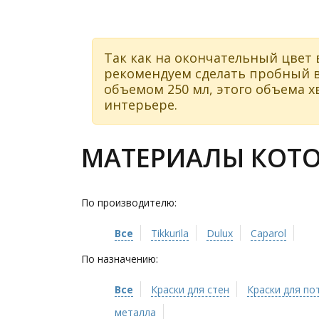
Так как на окончательный цвет 
рекомендуем сделать пробный в
объемом 250 мл, этого объема хв
интерьере.
МАТЕРИАЛЫ КОТО
По производителю:
Все
Tikkurila
Dulux
Caparol
По назначению:
Все
Краски для стен
Краски для по
металла