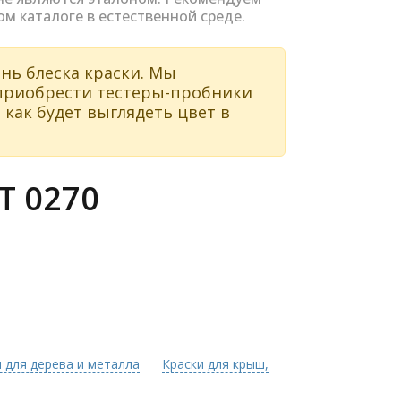
ом каталоге в естественной среде.
нь блеска краски. Мы
 приобрести тестеры-пробники
 как будет выглядеть цвет в
 0270
 для дерева и металла
Краски для крыш,