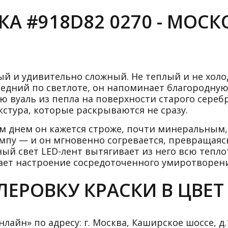
А #918D82 0270 - МОС
й и удивительно сложный. Не теплый и не холо
Средний по светлоте, он напоминает благородну
 вуаль из пепла на поверхности старого сереб
кстура, которые раскрываются не сразу.
ким днем он кажется строже, почти минеральным
мпу — и он мгновенно согревается, превращаяс
ый свет LED-лент вытягивает из него всю тепло
дает настроение сосредоточенного умиротворени
ЕРОВКУ КРАСКИ В ЦВЕТ 
айн» по адресу: г. Москва, Каширское шоссе, д.1