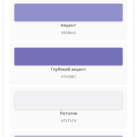
Акцент
#918ecc
Глубокий акцент
#7470b7
Потолок
#f1f1f4