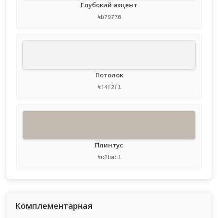
Глубокий акцент
#b79770
Потолок
#f4f2f1
Плинтус
#c2bab1
Комплементарная