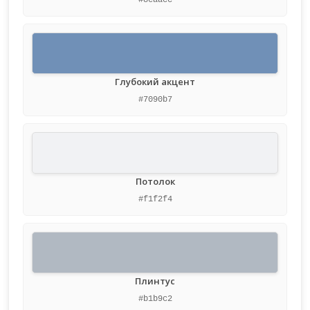
#8eaacc
Глубокий акцент
#7090b7
Потолок
#f1f2f4
Плинтус
#b1b9c2