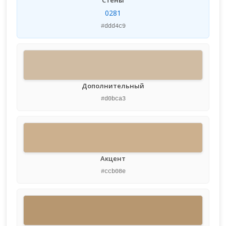
Стены
0281
#ddd4c9
Дополнительный
#d0bca3
Акцент
#ccb08e