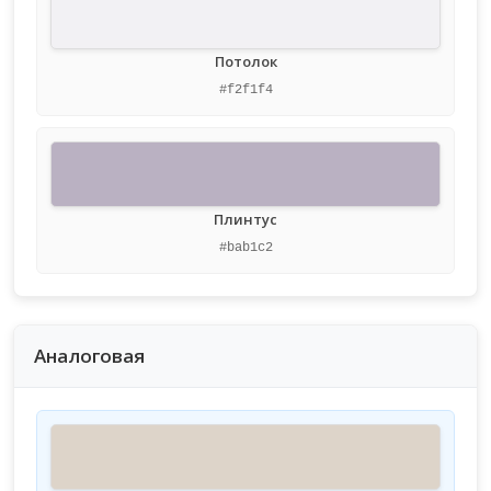
Потолок
#f2f1f4
Плинтус
#bab1c2
Аналоговая