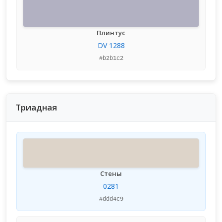
Плинтус
DV 1288
#b2b1c2
Триадная
Стены
0281
#ddd4c9