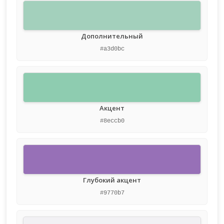
Дополнительный
#a3d0bc
Акцент
#8eccb0
Глубокий акцент
#9770b7