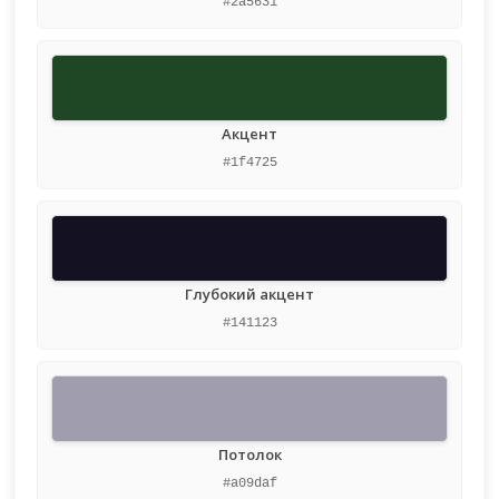
#2a5631
Акцент
#1f4725
Глубокий акцент
#141123
Потолок
#a09daf