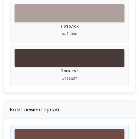
Потолок
#afa09d
Плинтус
#493a37
Комплементарная