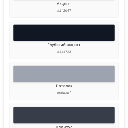
Акцент
#1f2d47
Глубокий акцент
#111723
Потолок
#9da3af
Плинтус