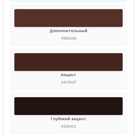
Дополнительный
#56312a
Акцент
#47251f
Глубокий акцент
#231411