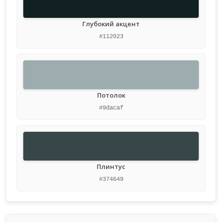
Глубокий акцент
#112023
Потолок
#9dacaf
Плинтус
#374649