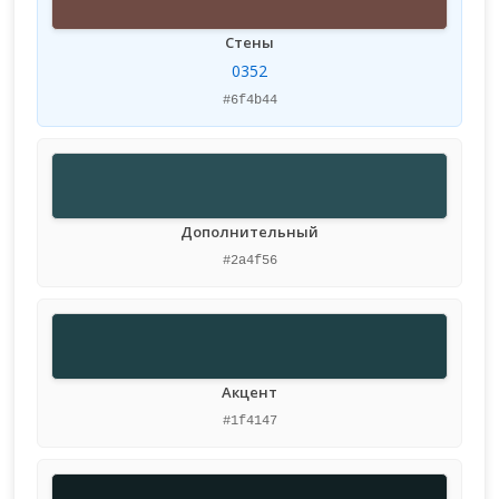
Стены
0352
#6f4b44
Дополнительный
#2a4f56
Акцент
#1f4147