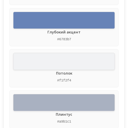
Глубокий акцент
#6783b7
Потолок
#f1f2f4
Плинтус
#a9b1c1