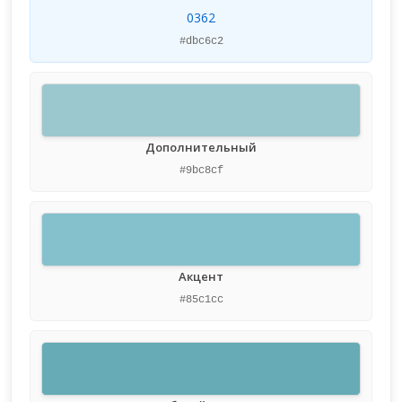
0362
#dbc6c2
Дополнительный
#9bc8cf
Акцент
#85c1cc