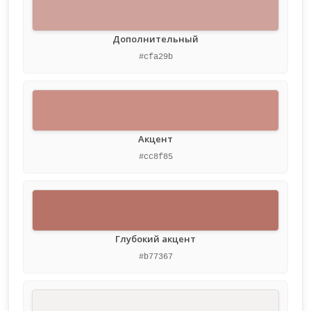
Дополнительный
#cfa29b
Акцент
#cc8f85
Глубокий акцент
#b77367