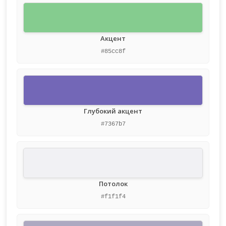
Акцент
#85cc8f
Глубокий акцент
#7367b7
Потолок
#f1f1f4