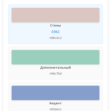
Стены
0362
#dbc6c2
Дополнительный
#9bcfbd
Акцент
#859ecc