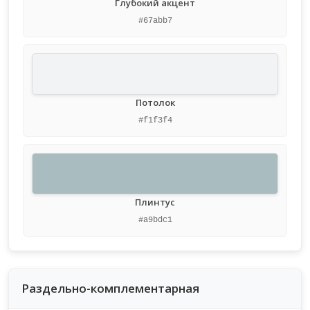
Глубокий акцент
#67abb7
Потолок
#f1f3f4
Плинтус
#a9bdc1
Раздельно-комплементарная