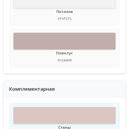
Потолок
#f4f1f1
Плинтус
#c1ada9
Комплементарная
Стены