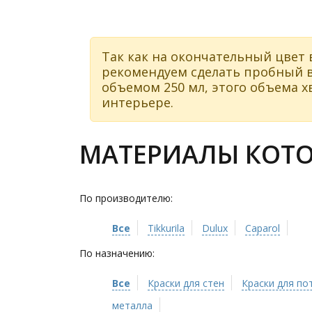
Так как на окончательный цвет 
рекомендуем сделать пробный в
объемом 250 мл, этого объема хв
интерьере.
МАТЕРИАЛЫ КОТО
По производителю:
Все
Tikkurila
Dulux
Caparol
По назначению:
Все
Краски для стен
Краски для по
металла