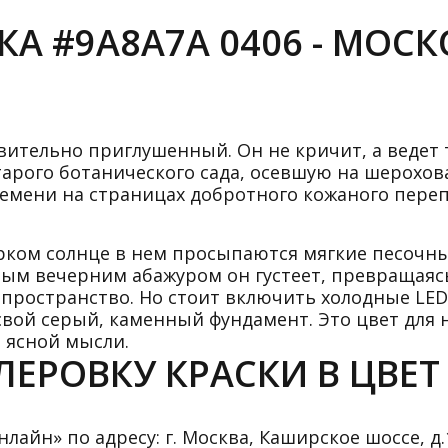
А #9A8A7A 0406 - МОС
вительно приглушенный. Он не кричит, а ведет 
старого ботанического сада, осевшую на шерохо
мени на страницах добротного кожаного перепл
 ярком солнце в нем просыпаются мягкие песочны
ым вечерним абажуром он густеет, превращаяс
ространство. Но стоит включить холодные LED
 свой серый, каменный фундамент. Это цвет для 
 ясной мысли.
ЕРОВКУ КРАСКИ В ЦВЕТ 
айн» по адресу: г. Москва, Каширское шоссе, д.1