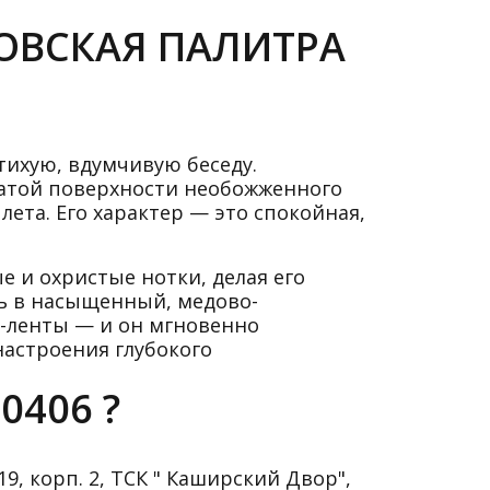
КОВСКАЯ ПАЛИТРА
тихую, вдумчивую беседу.
ватой поверхности необожженного
ета. Его характер — это спокойная,
е и охристые нотки, делая его
ь в насыщенный, медово-
-ленты — и он мгновенно
настроения глубокого
0406 ?
9, корп. 2, ТСК " Каширский Двор",