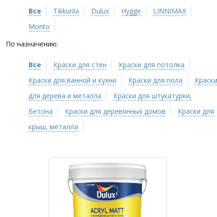
Все
Tikkurila
Dulux
Hygge
LINNIMAX
Monto
По назначению:
Все
Краски для стен
Краски для потолка
Краски для ванной и кухни
Краски для пола
Краск
для дерева и металла
Краски для штукатурки,
бетона
Краски для деревянных домов
Краски для
крыш, металла