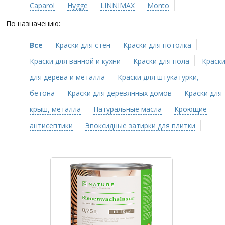
Caparol
Hygge
LINNIMAX
Monto
По назначению:
Все
Краски для стен
Краски для потолка
Краски для ванной и кухни
Краски для пола
Краск
для дерева и металла
Краски для штукатурки,
бетона
Краски для деревянных домов
Краски для
крыш, металла
Натуральные масла
Кроющие
антисептики
Эпоксидные затирки для плитки