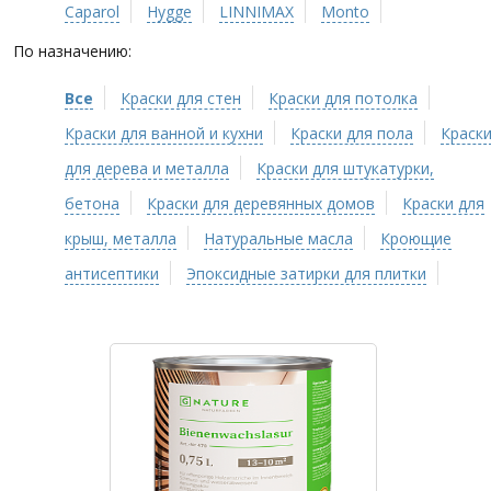
Caparol
Hygge
LINNIMAX
Monto
По назначению:
Все
Краски для стен
Краски для потолка
Краски для ванной и кухни
Краски для пола
Краск
для дерева и металла
Краски для штукатурки,
бетона
Краски для деревянных домов
Краски для
крыш, металла
Натуральные масла
Кроющие
антисептики
Эпоксидные затирки для плитки