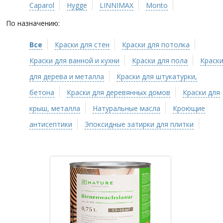
Caparol
Hygge
LINNIMAX
Monto
По назначению:
Все
Краски для стен
Краски для потолка
Краски для ванной и кухни
Краски для пола
Краск
для дерева и металла
Краски для штукатурки,
бетона
Краски для деревянных домов
Краски для
крыш, металла
Натуральные масла
Кроющие
антисептики
Эпоксидные затирки для плитки