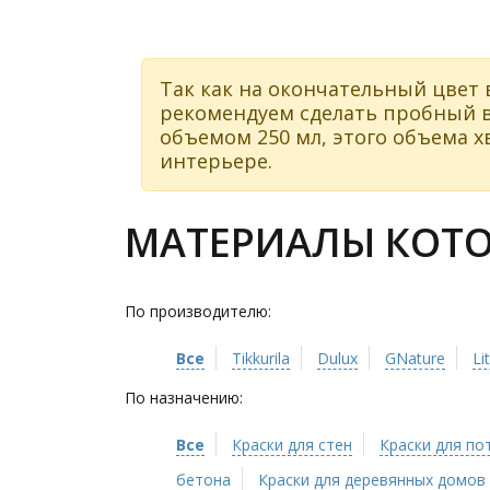
Так как на окончательный цвет 
рекомендуем сделать пробный в
объемом 250 мл, этого объема хв
интерьере.
МАТЕРИАЛЫ КОТО
По производителю:
Все
Tikkurila
Dulux
GNature
Li
По назначению:
Все
Краски для стен
Краски для по
бетона
Краски для деревянных домов