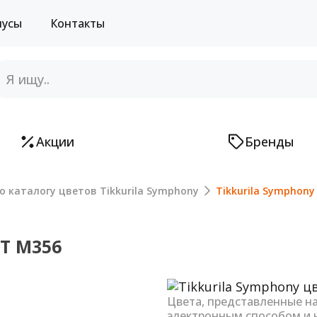
нусы
Контакты
Акции
Бренды
о каталогу цветов Tikkurila Symphony
Tikkurila Symphony
Т M356
Next
Цвета, представленные н
электронным способом и 