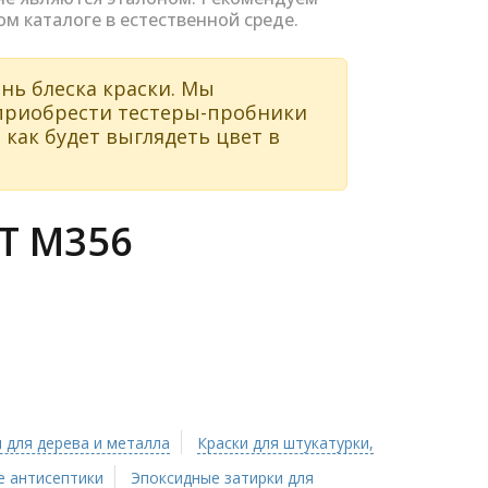
ом каталоге в естественной среде.
нь блеска краски. Мы
 приобрести тестеры-пробники
 как будет выглядеть цвет в
Т M356
 для дерева и металла
Краски для штукатурки,
 антисептики
Эпоксидные затирки для