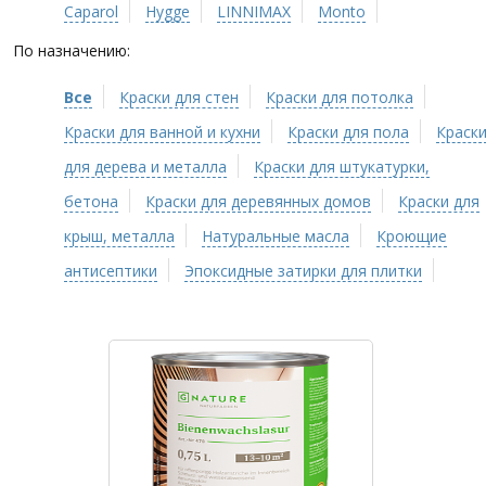
Caparol
Hygge
LINNIMAX
Monto
По назначению:
Все
Краски для стен
Краски для потолка
Краски для ванной и кухни
Краски для пола
Краск
для дерева и металла
Краски для штукатурки,
бетона
Краски для деревянных домов
Краски для
крыш, металла
Натуральные масла
Кроющие
антисептики
Эпоксидные затирки для плитки