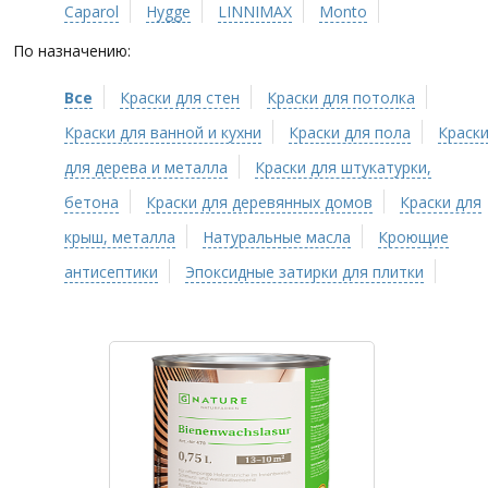
Caparol
Hygge
LINNIMAX
Monto
По назначению:
Все
Краски для стен
Краски для потолка
Краски для ванной и кухни
Краски для пола
Краск
для дерева и металла
Краски для штукатурки,
бетона
Краски для деревянных домов
Краски для
крыш, металла
Натуральные масла
Кроющие
антисептики
Эпоксидные затирки для плитки