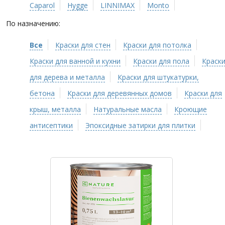
Caparol
Hygge
LINNIMAX
Monto
По назначению:
Все
Краски для стен
Краски для потолка
Краски для ванной и кухни
Краски для пола
Краск
для дерева и металла
Краски для штукатурки,
бетона
Краски для деревянных домов
Краски для
крыш, металла
Натуральные масла
Кроющие
антисептики
Эпоксидные затирки для плитки