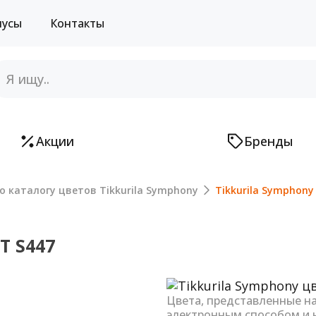
нусы
Контакты
Акции
Бренды
о каталогу цветов Tikkurila Symphony
Tikkurila Symphony
Т S447
Next
Цвета, представленные н
электронным способом и 