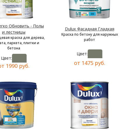
егко Обновить - Полы
Dulux Фасадная Гладкая
и лестницы
Краска по бетону для наружных
цевая краска для дерева,
работ
та, паркета, плитки и
бетона
Цвет:
Цвет:
от 1475 руб.
от 1990 руб.