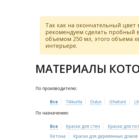
Так как на окончательный цвет 
рекомендуем сделать пробный в
объемом 250 мл, этого объема хв
интерьере.
МАТЕРИАЛЫ КОТО
По производителю:
Все
Tikkurila
Dulux
GNature
Li
По назначению:
Все
Краски для стен
Краски для по
бетона
Краски для деревянных домов