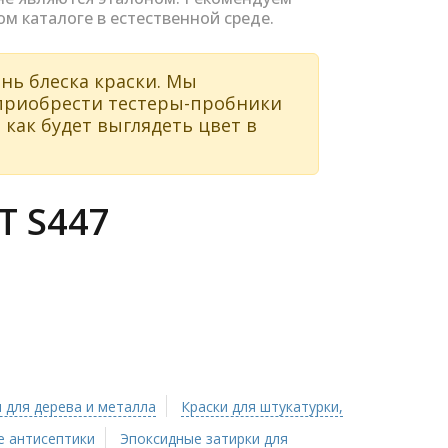
ом каталоге в естественной среде.
нь блеска краски. Мы
 приобрести тестеры-пробники
 как будет выглядеть цвет в
 S447
 для дерева и металла
Краски для штукатурки,
 антисептики
Эпоксидные затирки для