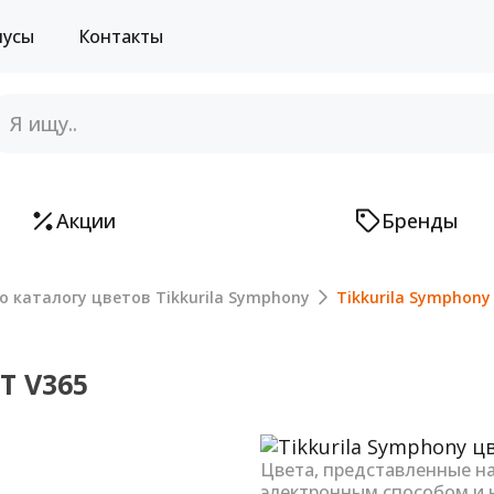
нусы
Контакты
Акции
Бренды
о каталогу цветов Tikkurila Symphony
Tikkurila Symphony
Т V365
Next
Цвета, представленные н
электронным способом и 