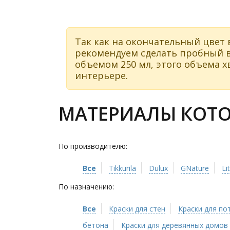
Так как на окончательный цвет 
рекомендуем сделать пробный в
объемом 250 мл, этого объема хв
интерьере.
МАТЕРИАЛЫ КОТО
По производителю:
Все
Tikkurila
Dulux
GNature
Li
По назначению:
Все
Краски для стен
Краски для по
бетона
Краски для деревянных домов