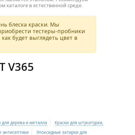
ом каталоге в естественной среде.
нь блеска краски. Мы
 приобрести тестеры-пробники
 как будет выглядеть цвет в
Т V365
 для дерева и металла
Краски для штукатурки,
 антисептики
Эпоксидные затирки для